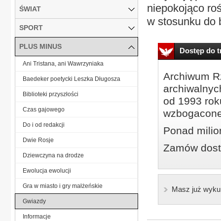
niepokojąco roś
ŚWIAT
w stosunku do 
SPORT
PLUS MINUS
Dostęp do tr
Ani Tristana, ani Wawrzyniaka
Archiwum Rz
Baedeker poetycki Leszka Długosza
archiwalnyc
Biblioteki przyszłości
od 1993 roku
Czas gajowego
wzbogacone
Do i od redakcji
Ponad milio
Dwie Rosje
Zamów dostę
Dziewczyna na drodze
Ewolucja ewolucji
Gra w miasto i gry małżeńskie
Masz już wyku
Gwiazdy
Informacje