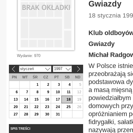
Gwiazdy
18 stycznia 199
Klub oldboyó
Gwiazdy
Michał Radgo
Wydanie:
970
W Polsce istnie
styczeń
1997
«
»
przeobrażają si
PN
WT
ŚR
CZ
PT
SB
ND
podstawowa dys
1
2
3
4
5
a masą mięsną 
6
7
8
9
10
11
12
powiedziałbym -
13
14
15
16
17
18
19
domowych przyj
20
21
22
23
24
25
26
opróżnianiem pó
27
28
29
30
31
fidrygałki, sał
nazywają przem
SPIS TREŚCI