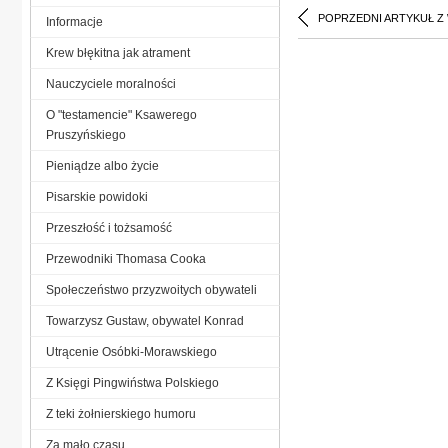
POPRZEDNI ARTYKUŁ Z
Informacje
Krew błękitna jak atrament
Nauczyciele moralności
O "testamencie" Ksawerego
Pruszyńskiego
Pieniądze albo życie
Pisarskie powidoki
Przeszłość i tożsamość
Przewodniki Thomasa Cooka
Społeczeństwo przyzwoitych obywateli
Towarzysz Gustaw, obywatel Konrad
Utrącenie Osóbki-Morawskiego
Z Księgi Pingwiństwa Polskiego
Z teki żołnierskiego humoru
Za mało czasu