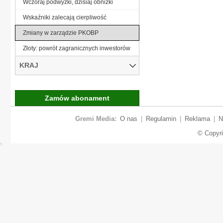
Wczoraj podwyżki, dzisiaj obniżki
Wskaźniki zalecają cierpliwość
Zmiany w zarządzie PKOBP
Złoty: powrót zagranicznych inwestorów
KRAJ
Zamów abonament
Gremi Media:
O nas
|
Regulamin
|
Reklama
|
N
© Copyr