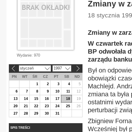
Zmiany w 
18 stycznia 199
Zmiany w zar
W czwartek ra
BP odwołała dy
Wydanie:
970
zarządu banku
styczeń
1997
Był on odpowied
«
»
PN
WT
ŚR
CZ
PT
SB
ND
obowiązki czas
1
2
3
4
5
Machlejd. Andrz
6
7
8
9
10
11
12
zmiana ta była
13
14
15
16
17
18
19
ostatnimi wyda
20
21
22
23
24
25
26
perturbacji zw
27
28
29
30
31
Zbigniew Fornal
Wcześniej był 
SPIS TREŚCI