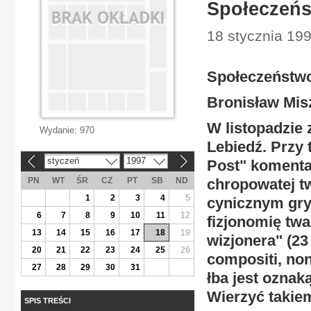
Społeczeńs
18 stycznia 199
Społeczeństwo
Bronisław Mis
W listopadzie 
Wydanie:
970
Lebiedź. Przy 
styczeń
1997
Post" komenta
«
»
PN
WT
ŚR
CZ
PT
SB
ND
chropowatej tw
1
2
3
4
5
cynicznym gry
6
7
8
9
10
11
12
fizjonomię twa
13
14
15
16
17
18
19
wizjonera" (23 
20
21
22
23
24
25
26
compositi, non
27
28
29
30
31
łba jest oznak
Wierzyć takie
SPIS TREŚCI