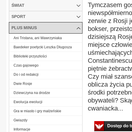
Tymczasem gość
ŚWIAT
niewspółmierno
SPORT
zerwie z Rosji 
bokser, przeist
PLUS MINUS
dzisiejszą Rosj
Ani Tristana, ani Wawrzyniaka
miejsce człowie
Baedeker poetycki Leszka Długosza
uśmiechających
Biblioteki przyszłości
Constantinescu
Czas gajowego
piętnie żebrac
Do i od redakcji
Czy miał szans
oblicza życia pu
Dwie Rosje
środki potrzeb
Dziewczyna na drodze
obywateli? Ską
Ewolucja ewolucji
cwaniacka...
Gra w miasto i gry małżeńskie
Gwiazdy
Dostęp do tr
Informacje