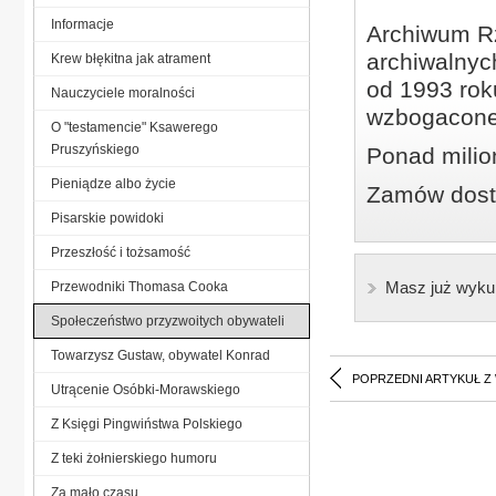
Informacje
Archiwum Rz
archiwalnyc
Krew błękitna jak atrament
od 1993 roku
Nauczyciele moralności
wzbogacone
O "testamencie" Ksawerego
Pruszyńskiego
Ponad milio
Pieniądze albo życie
Zamów dostę
Pisarskie powidoki
Przeszłość i tożsamość
Masz już wyku
Przewodniki Thomasa Cooka
Społeczeństwo przyzwoitych obywateli
Towarzysz Gustaw, obywatel Konrad
POPRZEDNI ARTYKUŁ Z
Utrącenie Osóbki-Morawskiego
Z Księgi Pingwiństwa Polskiego
Z teki żołnierskiego humoru
Za mało czasu