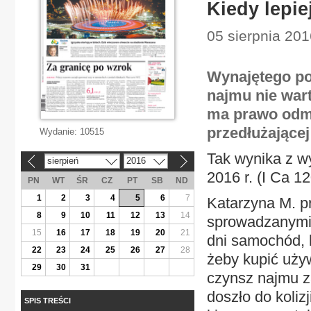
Kiedy lepi
05 sierpnia 201
Wynajętego po
najmu nie war
ma prawo odmó
przedłużającej
Wydanie:
10515
Tak wynika z w
sierpień
2016
«
»
2016 r. (I Ca 12
PN
WT
ŚR
CZ
PT
SB
ND
1
2
3
4
5
6
7
Katarzyna M. p
8
9
10
11
12
13
14
sprowadzanymi 
15
16
17
18
19
20
21
dni samochód, 
22
23
24
25
26
27
28
żeby kupić uży
29
30
31
czynsz najmu z
doszło do koliz
SPIS TREŚCI