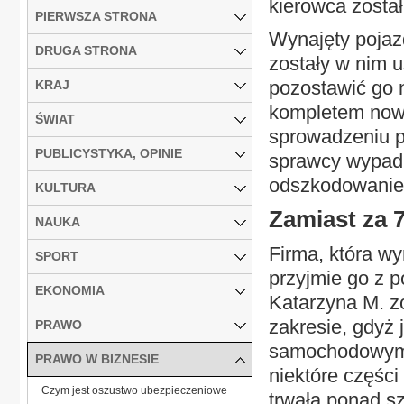
kierowca został
PIERWSZA STRONA
Wynajęty pojazd
DRUGA STRONA
zostały w nim u
pozostawić go n
KRAJ
kompletem nowy
ŚWIAT
sprowadzeniu p
PUBLICYSTYKA, OPINIE
sprawcy wypadk
odszkodowanie –
KULTURA
Zamiast za 7
NAUKA
Firma, która wy
SPORT
przyjmie go z p
EKONOMIA
Katarzyna M. z
zakresie, gdyż
PRAWO
samochodowym. 
PRAWO W BIZNESIE
niektóre częśc
Czym jest oszustwo ubezpieczeniowe
trwała ponad sz