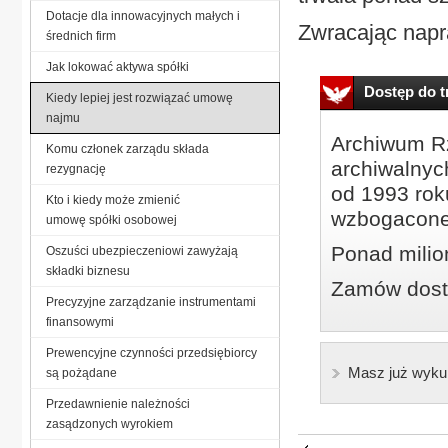
Dotacje dla innowacyjnych małych i
Zwracając napr
średnich firm
Jak lokować aktywa spółki
Dostęp do tr
Kiedy lepiej jest rozwiązać umowę
najmu
Archiwum Rz
Komu członek zarządu składa
archiwalnyc
rezygnację
od 1993 roku
Kto i kiedy może zmienić
wzbogacone
umowę spółki osobowej
Ponad milio
Oszuści ubezpieczeniowi zawyżają
składki biznesu
Zamów dostę
Precyzyjne zarządzanie instrumentami
finansowymi
Prewencyjne czynności przedsiębiorcy
Masz już wyku
są pożądane
Przedawnienie należności
zasądzonych wyrokiem