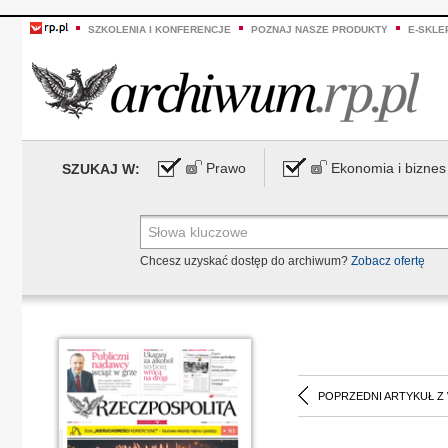
SZKOLENIA I KONFERENCJE
POZNAJ NASZE PRODUKTY
E-SKLE
Prawo
Ekonomia i biznes
SZUKAJ W:
Chcesz uzyskać dostęp do archiwum?
Zobacz ofertę
POPRZEDNI ARTYKUŁ Z