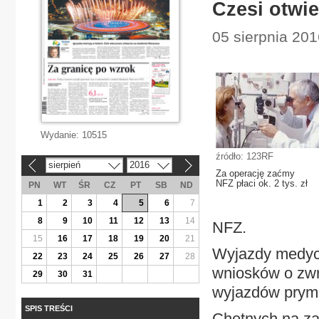
Czesi otwie
05 sierpnia 2016
Wydanie:
10515
źródło: 123RF
sierpień
2016
«
»
Za operację zaćmy
NFZ płaci ok. 2 tys. zł
PN
WT
ŚR
CZ
PT
SB
ND
1
2
3
4
5
6
7
8
9
10
11
12
13
14
NFZ.
15
16
17
18
19
20
21
Wyjazdy medycz
22
23
24
25
26
27
28
wniosków o zwr
29
30
31
wyjazdów prym 
SPIS TREŚCI
Chętnych na za