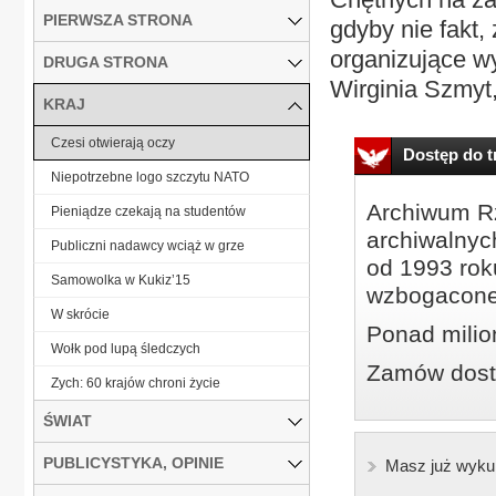
PIERWSZA STRONA
gdyby nie fakt,
organizujące wy
DRUGA STRONA
Wirginia Szmyt,
KRAJ
Czesi otwierają oczy
Dostęp do tr
Niepotrzebne logo szczytu NATO
Archiwum Rz
Pieniądze czekają na studentów
archiwalnyc
Publiczni nadawcy wciąż w grze
od 1993 roku
Samowolka w Kukiz’15
wzbogacone
W skrócie
Ponad milio
Wołk pod lupą śledczych
Zamów dostę
Zych: 60 krajów chroni życie
ŚWIAT
PUBLICYSTYKA, OPINIE
Masz już wyku