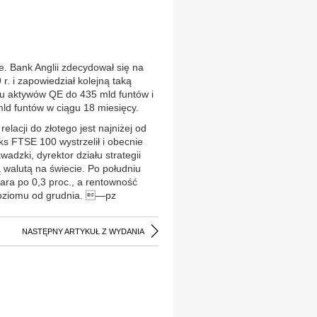
. Bank Anglii zdecydował się na
r. i zapowiedział kolejną taką
u aktywów QE do 435 mld funtów i
mld funtów w ciągu 18 miesięcy.
relacji do złotego jest najniżej od
ks FTSE 100 wystrzelił i obecnie
dzki, dyrektor działu strategii
ą walutą na świecie. Po południu
olara po 0,3 proc., a rentowność
o poziomu od grudnia. —pz
NASTĘPNY ARTYKUŁ Z WYDANIA