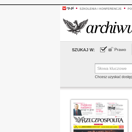
SZKOLENIA I KONFERENCJE
PO
Prawo
SZUKAJ W:
Chcesz uzyskać dostę