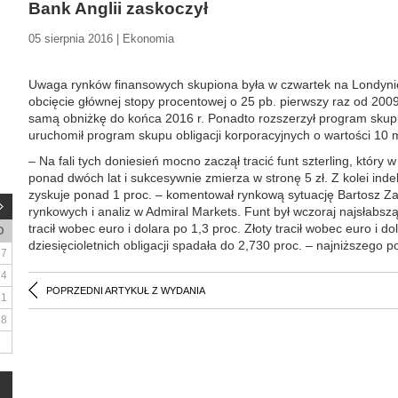
Bank Anglii zaskoczył
05 sierpnia 2016 | Ekonomia
Uwaga rynków finansowych skupiona była w czwartek na Londynie
obcięcie głównej stopy procentowej o 25 pb. pierwszy raz od 2009 
samą obniżkę do końca 2016 r. Ponadto rozszerzył program skup
uruchomił program skupu obligacji korporacyjnych o wartości 10 
– Na fali tych doniesień mocno zaczął tracić funt szterling, który w 
ponad dwóch lat i sukcesywnie zmierza w stronę 5 zł. Z kolei inde
zyskuje ponad 1 proc. – komentował rynkową sytuację Bartosz Zawa
rynkowych i analiz w Admiral Markets. Funt był wczoraj najsłabsz
tracił wobec euro i dolara po 1,3 proc. Złoty tracił wobec euro i d
D
dziesięcioletnich obligacji spadała do 2,730 proc. – najniższeg
7
14
POPRZEDNI ARTYKUŁ Z WYDANIA
21
28