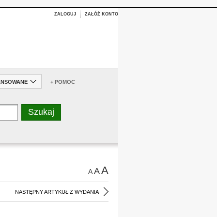
ZALOGUJ
ZAŁÓŻ KONTO
ANSOWANE
+ POMOC
A
A
A
NASTĘPNY ARTYKUŁ Z WYDANIA