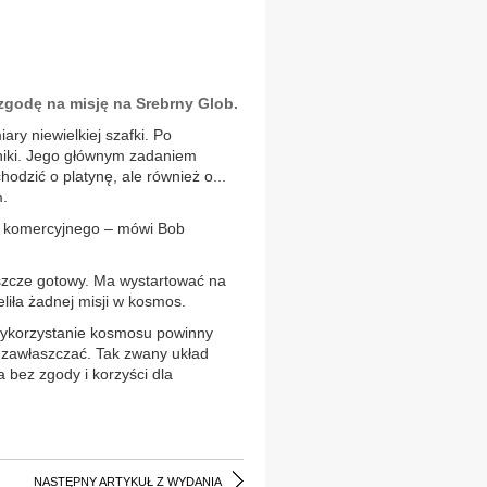
 zgodę na misję na Srebrny Glob.
ry niewielkiej szafki. Po
lniki. Jego głównym zadaniem
dzić o platynę, ale również o...
m.
ra komercyjnego – mówi Bob
eszcze gotowy. Ma wystartować na
eliła żadnej misji w kosmos.
i wykorzystanie kosmosu powinny
 zawłaszczać. Tak zwany układ
a bez zgody i korzyści dla
NASTĘPNY ARTYKUŁ Z WYDANIA