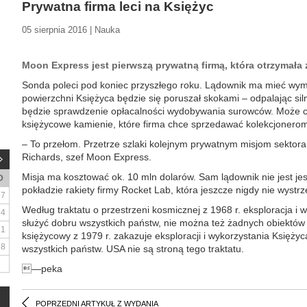
Prywatna firma leci na Księżyc
05 sierpnia 2016 | Nauka
Moon Express jest pierwszą prywatną firmą, która otrzymała
Sonda poleci pod koniec przyszłego roku. Lądownik ma mieć wymia
powierzchni Księżyca będzie się poruszał skokami – odpalając si
będzie sprawdzenie opłacalności wydobywania surowców. Może cho
księżycowe kamienie, które firma chce sprzedawać kolekcjonero
– To przełom. Przetrze szlaki kolejnym prywatnym misjom sekto
Richards, szef Moon Express.
Misja ma kosztować ok. 10 mln dolarów. Sam lądownik nie jest j
D
pokładzie rakiety firmy Rocket Lab, która jeszcze nigdy nie wystrz
7
Według traktatu o przestrzeni kosmicznej z 1968 r. eksploracja 
14
służyć dobru wszystkich państw, nie można też żadnych obiektów
21
księżycowy z 1979 r. zakazuje eksploracji i wykorzystania Księżyc
28
wszystkich państw. USA nie są stroną tego traktatu.
—peka
POPRZEDNI ARTYKUŁ Z WYDANIA