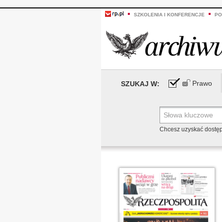
SZKOLENIA I KONFERENCJE
PO
Prawo
SZUKAJ W:
Chcesz uzyskać dostę