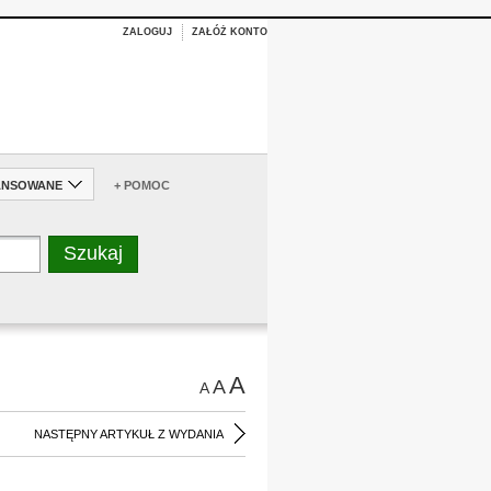
ZALOGUJ
ZAŁÓŻ KONTO
ANSOWANE
+ POMOC
A
A
A
NASTĘPNY ARTYKUŁ Z WYDANIA