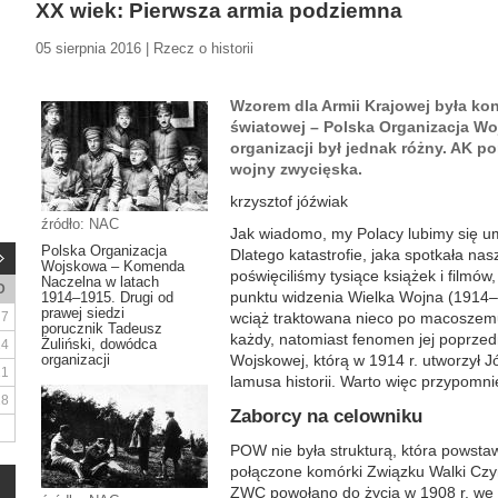
XX wiek: Pierwsza armia podziemna
05 sierpnia 2016 | Rzecz o historii
Wzorem dla Armii Krajowej była kon
światowej – Polska Organizacja Wo
organizacji był jednak różny. AK p
wojny zwycięska.
krzysztof jóźwiak
źródło: NAC
Jak wiadomo, my Polacy lubimy się um
Polska Organizacja
Dlatego katastrofie, jaka spotkała na
Wojskowa – Komenda
poświęciliśmy tysiące książek i film
Naczelna w latach
D
punktu widzenia Wielka Wojna (1914–19
1914–1915. Drugi od
prawej siedzi
7
wciąż traktowana nieco po macoszemu.
porucznik Tadeusz
każdy, natomiast fenomen jej poprzedn
Żuliński, dowódca
14
organizacji
Wojskowej, którą w 1914 r. utworzył Jó
21
lamusa historii. Warto więc przypomnie
28
Zaborcy na celowniku
POW nie była strukturą, która powstaw
połączone komórki Związku Walki Czyn
ZWC powołano do życia w 1908 r. we L