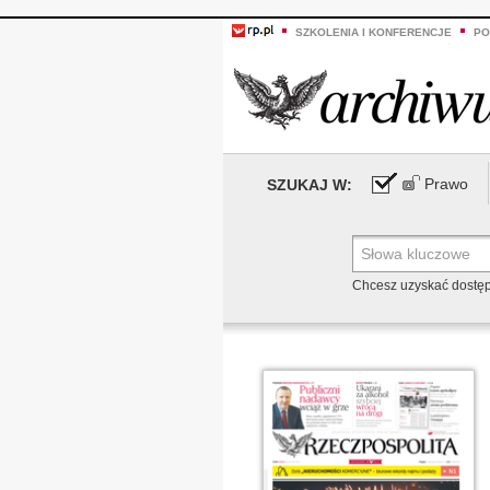
SZKOLENIA I KONFERENCJE
PO
Prawo
SZUKAJ W:
Chcesz uzyskać dostę