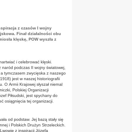
spiracja z czasów I wojny
jskowa. Finał działalności obu
oniosła klęskę, POW wyszła z
artwiać i celebrować klęski.
sz naród podczas II wojny światowej,
ów, a tymczasem zwycięska z naszego
18) jest w naszej historiografii
 O Armii Krajowej słyszał niemal
iczki, Polskiej Organizacji
zef Piłsudski, jest spychany do
ć osiągnięcia tej organizacji.
ała od podstaw. Jej bazą stały się
nej i Polskich Drużyn Strzeleckich.
wowie z inspiracji Józefa