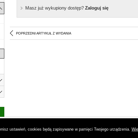
Masz już wykupiony dostęp?
Zaloguj się
POPRZEDNI ARTYKUŁ Z WYDANIA
as
|
Regulamin
|
Reklama
|
Napisz do nas
|
Kontakt
|
Pliki cookies
|
Dek
mienisz ustawień, cookies będą zapisywane w pamięci Twojego urządzenia.
Wię
© Copyright by Gremi Media SA