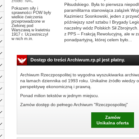
źródło: NAC
Piłsudskiego. Była to pierwsza niepod
Pokazem siły i
paramilitarna stanowiąca zalążek Wojs
sprawności POW były
Kazimierz Sosnkowski, jeden z przyw
wielkie ćwiczenia
przeprowadzone w
późniejszy szef sztabu I Brygady Legi
Zielonej pod
naczelny wódz Polskich Sił Zbrojnyc
Warszawą w kwietniu
z PPS – Frakcją Rewolucyjną, ale w za
1917 r. Uczestniczył
w nich m.in.
ponadpartyjną, której celem było...
Dostęp do treści Archiwum.rp.pl jest płatny.
Archiwum Rzeczpospolitej to wygodna wyszukiwarka archiw
na łamach dziennika od 1993 roku. Unikalne źródło wiedzy o
perspektywę ekonomiczną i prawną.
Ponad milion tekstów w jednym miejscu.
Zamów dostęp do pełnego Archiwum "Rzeczpospolitej"
Zamów
Unikalna oferta