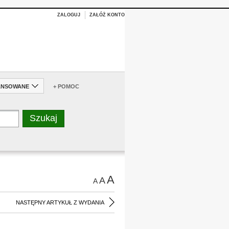
ZALOGUJ
ZAŁÓŻ KONTO
ANSOWANE
+ POMOC
A
A
A
NASTĘPNY ARTYKUŁ Z WYDANIA