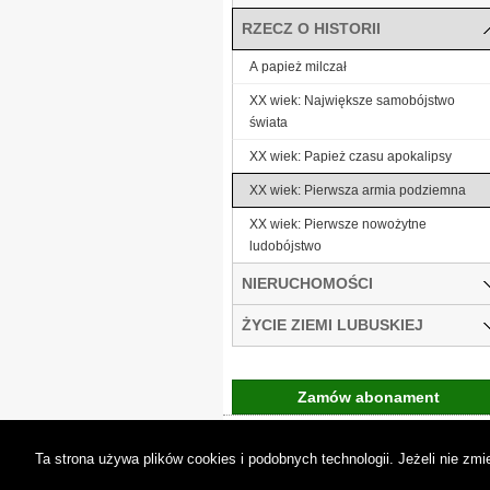
RZECZ O HISTORII
A papież milczał
XX wiek: Największe samobójstwo
świata
XX wiek: Papież czasu apokalipsy
XX wiek: Pierwsza armia podziemna
XX wiek: Pierwsze nowożytne
ludobójstwo
NIERUCHOMOŚCI
ŻYCIE ZIEMI LUBUSKIEJ
Zamów abonament
Gremi Media:
O n
Ta strona używa plików cookies i podobnych technologii. Jeżeli nie z