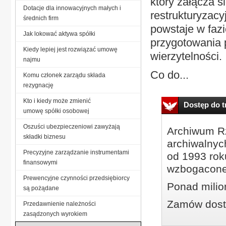
który załącza s
Dotacje dla innowacyjnych małych i
restrukturyzacy
średnich firm
powstaje w faz
Jak lokować aktywa spółki
przygotowania 
Kiedy lepiej jest rozwiązać umowę
wierzytelności.
najmu
Co do...
Komu członek zarządu składa
rezygnację
Kto i kiedy może zmienić
Dostęp do tr
umowę spółki osobowej
Oszuści ubezpieczeniowi zawyżają
Archiwum Rz
składki biznesu
archiwalnyc
Precyzyjne zarządzanie instrumentami
od 1993 roku
finansowymi
wzbogacone
Prewencyjne czynności przedsiębiorcy
Ponad milio
są pożądane
Zamów dostę
Przedawnienie należności
zasądzonych wyrokiem