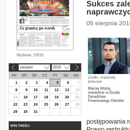
Sukces zal
naprawczy
05 sierpnia 201
Wydanie:
10515
sierpień
2016
«
»
PN
WT
ŚR
CZ
PT
SB
ND
źródło: materiały
prasowe
1
2
3
4
5
6
7
Maciej Wolny,
8
9
10
11
12
13
14
menedżer w Dziale
Doradztwa
15
16
17
18
19
20
21
Finansowego Deloitte
22
23
24
25
26
27
28
29
30
31
postępowania r
SPIS TREŚCI
Prawo restruktu