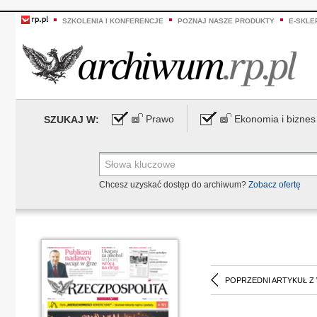
SZKOLENIA I KONFERENCJE
POZNAJ NASZE PRODUKTY
E-SKLE
Prawo
Ekonomia i biznes
SZUKAJ W:
Chcesz uzyskać dostęp do archiwum?
Zobacz ofertę
POPRZEDNI ARTYKUŁ Z