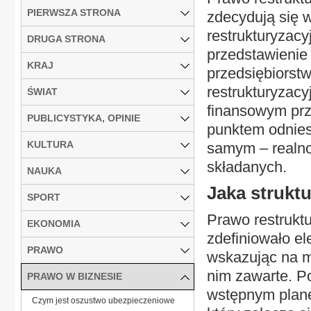
PIERWSZA STRONA
zdecydują się 
restrukturyzac
DRUGA STRONA
przedstawienie 
KRAJ
przedsiębiorstw
restrukturyzac
ŚWIAT
finansowym prz
PUBLICYSTYKA, OPINIE
punktem odniesi
KULTURA
samym – realno
składanych.
NAUKA
Jaka strukt
SPORT
Prawo restruktu
EKONOMIA
zdefiniowało e
PRAWO
wskazując na mi
nim zawarte. P
PRAWO W BIZNESIE
wstępnym plane
Czym jest oszustwo ubezpieczeniowe