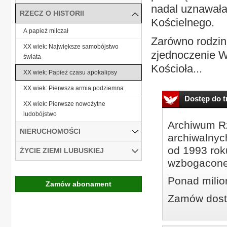
nadal uznawał
RZECZ O HISTORII
Kościelnego.
A papież milczał
Zarówno rodzina
XX wiek: Największe samobójstwo
zjednoczenie W
świata
Kościoła...
XX wiek: Papież czasu apokalipsy
XX wiek: Pierwsza armia podziemna
Dostęp do tr
XX wiek: Pierwsze nowożytne
ludobójstwo
Archiwum Rz
NIERUCHOMOŚCI
archiwalnyc
od 1993 roku
ŻYCIE ZIEMI LUBUSKIEJ
wzbogacone
Ponad milio
Zamów abonament
Zamów dostę