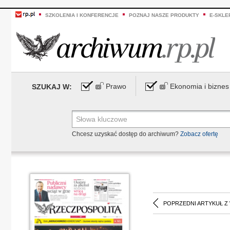
SZKOLENIA I KONFERENCJE
POZNAJ NASZE PRODUKTY
E-SKLE
Prawo
Ekonomia i biznes
SZUKAJ W:
Chcesz uzyskać dostęp do archiwum?
Zobacz ofertę
POPRZEDNI ARTYKUŁ Z