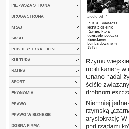
PIERWSZA STRONA
DRUGA STRONA
źródło: AFP
Pius XII odwiedza
KRAJ
jedną z dzielnic
Rzymu, która
ucierpiała podczas
ŚWIAT
alianckiego
bombardowania w
1943 r.
PUBLICYSTYKA, OPINIE
KULTURA
Rzymu wiejskieg
robili karierę 
NAUKA
Onano nadal żyl
SPORT
ściśle związan
drobnomieszcz
EKONOMIA
Niemniej jedna
PRAWO
rzymską „czarną
PRAWO W BIZNESIE
arystokrację W
pod rządami kró
DOBRA FIRMA