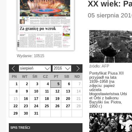
XX wiek: P
05 sierpnia 201
Wydanie:
10515
źródło: AFP
sierpień
2016
«
»
Pontyfikat Piusa XII
PN
WT
ŚR
CZ
PT
SB
ND
przypadł na lata
1939–1958 (na
1
2
3
4
5
6
7
zdjęciu: papież
udziela
8
9
10
11
12
13
14
błogosławieństwa Urbi
et Orbi z balkonu
15
16
17
18
19
20
21
Bazyliki św. Piotra,
22
23
24
25
26
27
28
1950 r.)
29
30
31
SPIS TREŚCI