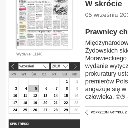
W skrócie
05 września 20
Prawnicy c
Międzynarodow
Żydowskich ski
Wydanie:
11146
Morawieckiego 
wydanie wytycz
wrzesień
2018
«
»
prokuratury ust
PN
WT
ŚR
CZ
PT
SB
ND
premierów Polsk
1
2
angażuje się w
3
4
5
6
7
8
9
człowieka. ©℗ 
10
11
12
13
14
15
16
17
18
19
20
21
22
23
24
25
26
27
28
29
30
POPRZEDNI ARTYKUŁ Z
SPIS TREŚCI