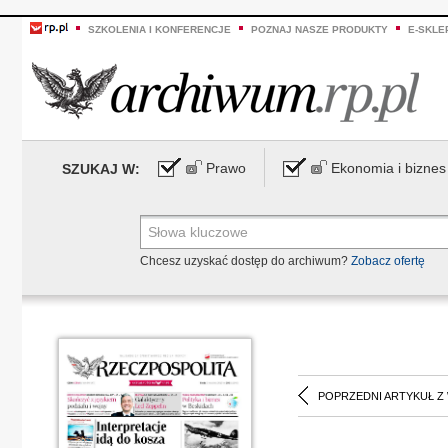
SZKOLENIA I KONFERENCJE
POZNAJ NASZE PRODUKTY
E-SKLE
Prawo
Ekonomia i biznes
SZUKAJ W:
Chcesz uzyskać dostęp do archiwum?
Zobacz ofertę
POPRZEDNI ARTYKUŁ Z