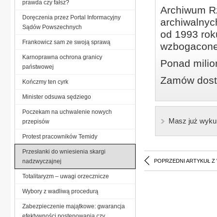
prawda czy fałsz?
Archiwum Rz
Doręczenia przez Portal Informacyjny
archiwalnyc
Sądów Powszechnych
od 1993 roku
Frankowicz sam ze swoją sprawą
wzbogacone
Karnoprawna ochrona granicy
Ponad milio
państwowej
Zamów dostę
Kończmy ten cyrk
Minister odsuwa sędziego
Poczekam na uchwalenie nowych
Masz już wyku
przepisów
Protest pracowników Temidy
Przesłanki do wniesienia skargi
nadzwyczajnej
POPRZEDNI ARTYKUŁ Z
Totalitaryzm – uwagi orzecznicze
Wybory z wadliwą procedurą
Zabezpieczenie majątkowe: gwarancja
efektywności postępowania czy