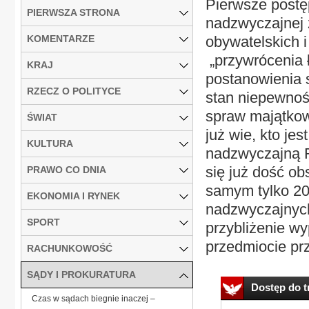
Pierwsze postę
PIERWSZA STRONA
nadzwyczajnej 
KOMENTARZE
obywatelskich 
„przywrócenia 
KRAJ
postanowienia 
RZECZ O POLITYCE
stan niepewnoś
spraw majątkow
ŚWIAT
już wie, kto je
KULTURA
nadzwyczajną R
się już dość ob
PRAWO CO DNIA
samym tylko 20
EKONOMIA I RYNEK
nadzwyczajnych
SPORT
przybliżenie wy
przedmiocie prz
RACHUNKOWOŚĆ
SĄDY I PROKURATURA
Dostęp do tr
Czas w sądach biegnie inaczej –