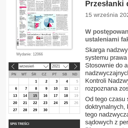
Przesłanki 
15 września 202
W postępowani
ustaleniami fa
Skarga nadzwyc
Wydanie:
12066
systemu prawa 
Stosownie do ar
wrzesień
2021
«
»
nadzwyczajnych
PN
WT
ŚR
CZ
PT
SB
ND
Kontroli Nadzw
1
2
3
4
5
rozpoznana zos
6
7
8
9
10
11
12
13
14
15
16
17
18
19
Od tego czasu 
20
21
22
23
24
25
26
doktrynalnych, 
27
28
29
30
tego nadzwycza
sądowych z per
SPIS TREŚCI