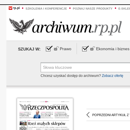
SZKOLENIA I KONFERENCJE
POZNAJ NASZE PRODUKTY
E-SKLE
Prawo
Ekonomia i biznes
SZUKAJ W:
Chcesz uzyskać dostęp do archiwum?
Zobacz ofertę
POPRZEDNI ARTYKUŁ Z