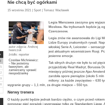
Nie chcą być ogórkami
15 września 2021 | Sport | Tomasz Wacławek
Legia Warszawa zaczyna grę wyja
Moskwa. Na trybunach będzie ją ogl
Czerczesow.
Legia znów nie awansowała do Ligi Mi
Lidze Europy znakomitych rywali. Nap
autor zdjęcia: Andrzej
włoskiej Serie A, Leicester – sensacyjn
Iwanczuk
jest aktualnym wicemistrzem Rosji. Pr
źródło: reporter
jesienne emocje.
Czesław Michniewicz:
D
Tak silnych drużyn nie było tu od pię
– Nie jesteśmy
faworytem, ale
5
przyjeżdżały Real Madryt, Borussia Do
zamierzamy sprawić
miesięcy później jeszcze Ajax Amsterd
12
niespodziankę
zarobiła spore pieniądze (około 5 mln
19
miliony: za każde zwycięstwo – 630 tys
26
wygranie grupy – 1,1 mln, za drugie miejsce – 550 tys.
Nerwy trenera
O każdy punkt będzie jednak bardzo ciężko, o czym przed rokiem
ponosząc pięć porażek i wygrywając tylko ze Standardem Liege. A