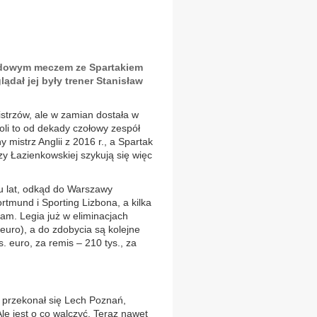
zdowym meczem ze Spartakiem
ądał jej były trener Stanisław
strzów, ale w zamian dostała w
oli to od dekady czołowy zespół
y mistrz Anglii z 2016 r., a Spartak
zy Łazienkowskiej szykują się więc
ciu lat, odkąd do Warszawy
rtmund i Sporting Lizbona, a kilka
am. Legia już w eliminacjach
 euro), a do zdobycia są kolejne
. euro, za remis – 210 tys., za
 przekonał się Lech Poznań,
le jest o co walczyć. Teraz nawet