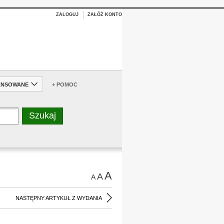
ZALOGUJ
ZAŁÓŻ KONTO
ANSOWANE
+ POMOC
A
A
A
NASTĘPNY ARTYKUŁ Z WYDANIA