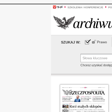
SZKOLENIA I KONFERENCJE
PO
Prawo
SZUKAJ W:
Chcesz uzyskać dostę