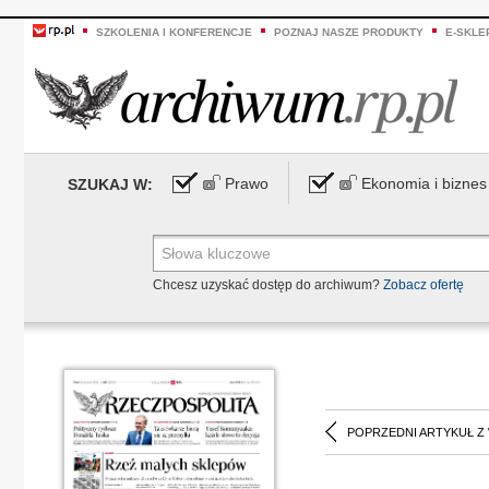
SZKOLENIA I KONFERENCJE
POZNAJ NASZE PRODUKTY
E-SKLE
Prawo
Ekonomia i biznes
SZUKAJ W:
Chcesz uzyskać dostęp do archiwum?
Zobacz ofertę
POPRZEDNI ARTYKUŁ Z