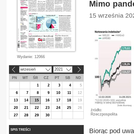
Mimo pandem
15 września 202
Wydanie:
12066
wrzesień
2021
«
»
PN
WT
ŚR
CZ
PT
SB
ND
1
2
3
4
5
6
7
8
9
10
11
12
13
14
15
16
17
18
19
20
21
22
23
24
25
26
źródło:
Rzeczpospolita
27
28
29
30
Biorąc pod uwa
SPIS TREŚCI