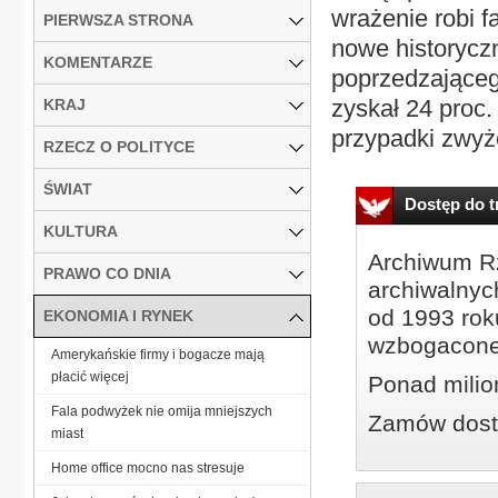
wrażenie robi f
PIERWSZA STRONA
nowe historycz
KOMENTARZE
poprzedzająceg
zyskał 24 proc.
KRAJ
przypadki zwyż
RZECZ O POLITYCE
ŚWIAT
Dostęp do tr
KULTURA
Archiwum Rz
PRAWO CO DNIA
archiwalnyc
od 1993 roku
EKONOMIA I RYNEK
wzbogacone
Amerykańskie firmy i bogacze mają
płacić więcej
Ponad milio
Fala podwyżek nie omija mniejszych
Zamów dostę
miast
Home office mocno nas stresuje