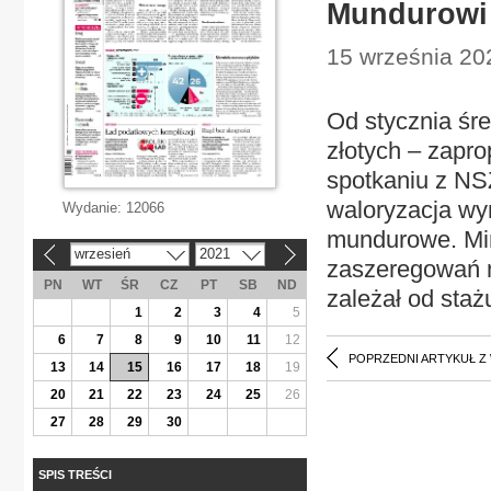
Mundurowi 
15 września 202
Od stycznia śr
złotych – zapr
spotkaniu z NS
waloryzacja wy
Wydanie:
12066
mundurowe. Min
wrzesień
2021
«
»
zaszeregowań n
PN
WT
ŚR
CZ
PT
SB
ND
zależał od staż
1
2
3
4
5
6
7
8
9
10
11
12
POPRZEDNI ARTYKUŁ Z
13
14
15
16
17
18
19
20
21
22
23
24
25
26
27
28
29
30
SPIS TREŚCI