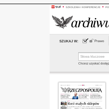
SZKOLENIA I KONFERENCJE
PO
Prawo
SZUKAJ W:
Chcesz uzyskać dostę