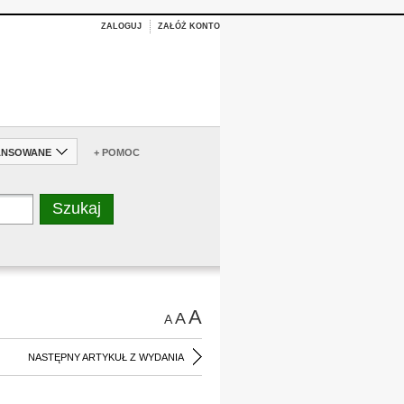
ZALOGUJ
ZAŁÓŻ KONTO
ANSOWANE
+ POMOC
A
A
A
NASTĘPNY ARTYKUŁ Z WYDANIA