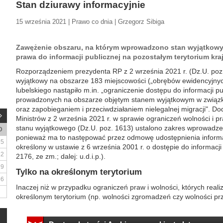
Stan dziurawy informacyjnie
15 września 2021 | Prawo co dnia | Grzegorz Sibiga
Zawężenie obszaru, na którym wprowadzono stan wyjątkowy,
prawa do informacji publicznej na pozostałym terytorium kra
Rozporządzeniem prezydenta RP z 2 września 2021 r. (Dz.U. po
wyjątkowy na obszarze 183 miejscowości („obrębów ewidencyjnyc
lubelskiego nastąpiło m.in. „ograniczenie dostępu do informacji p
prowadzonych na obszarze objętym stanem wyjątkowym w związk
oraz zapobieganiem i przeciwdziałaniem nielegalnej migracji". 
Ministrów z 2 września 2021 r. w sprawie ograniczeń wolności i
stanu wyjątkowego (Dz.U. poz. 1613) ustalono zakres wprowadzen
D
ponieważ ma to następować przez odmowę udostępnienia informa
5
określony w ustawie z 6 września 2001 r. o dostępie do informacji 
12
2176, ze zm.; dalej: u.d.i.p.).
19
Tylko na określonym terytorium
26
Inaczej niż w przypadku ograniczeń praw i wolności, których realiz
określonym terytorium (np. wolności zgromadzeń czy wolności prz