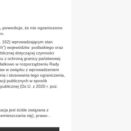
 powoduje, że nie ograniczono
ju.
z. 162) wprowadzającym stan
h") województw: podlaskiego oraz
ublicznej dotyczącej czynności
u z ochroną granicy państwowej
Dodatkowo w rozporządzeniu Rady
 praw w związku z wprowadzeniem
ia i stosowania tego ograniczenia,
cji publicznych w sposób
publicznej (Dz.U. z 2020 r. poz.
acja jest ściśle związana z
emieszczania się), prawo...