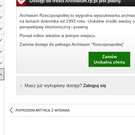
Dostęp do treści Archiwum.rp.pl jest płatny.
Archiwum Rzeczpospolitej to wygodna wyszukiwarka archiw
na łamach dziennika od 1993 roku. Unikalne źródło wiedzy o
perspektywę ekonomiczną i prawną.
Ponad milion tekstów w jednym miejscu.
Zamów dostęp do pełnego Archiwum "Rzeczpospolitej"
Zamów
Unikalna oferta
Masz już wykupiony dostęp?
Zaloguj się
POPRZEDNI ARTYKUŁ Z WYDANIA