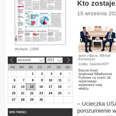
Kto zostaje
15 września 20
Wydanie:
12066
autor zdjęcia: Mikhail
Klimentyev
wrzesień
2021
«
»
źródło: Sputnik/AFP
PN
WT
ŚR
CZ
PT
SB
ND
Baszar Asad
1
2
3
4
5
dziękował Władimirowi
Putinowi za sześć lat
6
7
8
9
10
11
12
wojskowego
wspierania swej
13
14
15
16
17
18
19
władzy
20
21
22
23
24
25
26
27
28
29
30
– Ucieczka USA
porozumienie w
SPIS TREŚCI