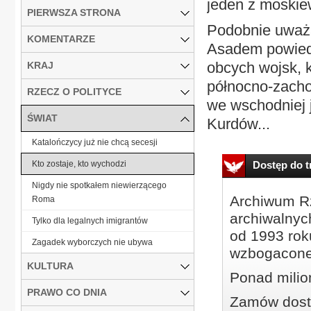
jeden z moskie
PIERWSZA STRONA
Podobnie uważa
KOMENTARZE
Asadem powiedz
obcych wojsk, 
KRAJ
północno-zachod
RZECZ O POLITYCE
we wschodniej j
ŚWIAT
Kurdów...
Katalończycy już nie chcą secesji
Kto zostaje, kto wychodzi
Dostęp do tr
Nigdy nie spotkałem niewierzącego
Archiwum Rz
Roma
archiwalnyc
Tylko dla legalnych imigrantów
od 1993 roku
Zagadek wyborczych nie ubywa
wzbogacone
KULTURA
Ponad milio
PRAWO CO DNIA
Zamów dostę