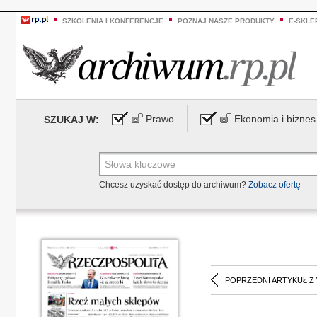
SZKOLENIA I KONFERENCJE
POZNAJ NASZE PRODUKTY
E-SKLE
Prawo
Ekonomia i biznes
SZUKAJ W:
Chcesz uzyskać dostęp do archiwum?
Zobacz ofertę
POPRZEDNI ARTYKUŁ Z