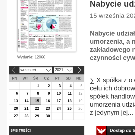
Nabycie ud
15 września 20
Nabycie udzia
umorzenia, a 
zakładowego n
czynności cyw
Wydanie:
12066
wrzesień
2021
«
»
PN
WT
ŚR
CZ
PT
SB
ND
∑ X spółka z o
1
2
3
4
5
celu ich dobro
6
7
8
9
10
11
12
spółek handlow
13
14
15
16
17
18
19
umorzenia udzia
20
21
22
23
24
25
26
z jedynym jej...
27
28
29
30
Dostęp do tr
SPIS TREŚCI