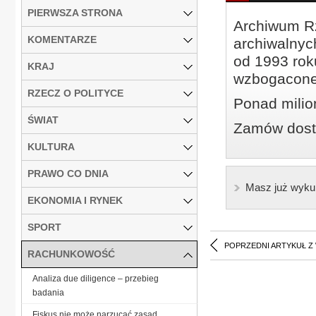
PIERWSZA STRONA
Archiwum Rz
KOMENTARZE
archiwalnyc
od 1993 roku
KRAJ
wzbogacone
RZECZ O POLITYCE
Ponad milio
ŚWIAT
Zamów dostę
KULTURA
PRAWO CO DNIA
Masz już wyku
EKONOMIA I RYNEK
SPORT
POPRZEDNI ARTYKUŁ Z
RACHUNKOWOŚĆ
Analiza due diligence – przebieg
badania
Fiskus nie może narzucać zasad