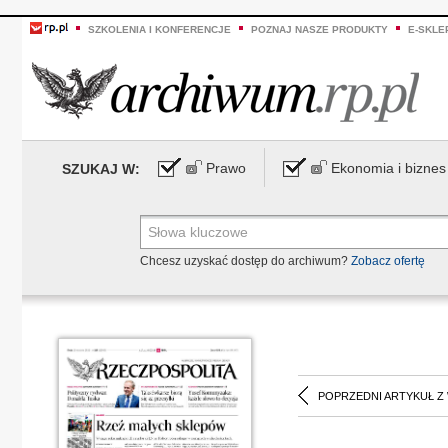
SZKOLENIA I KONFERENCJE
POZNAJ NASZE PRODUKTY
E-SKLE
Prawo
Ekonomia i biznes
SZUKAJ W:
Chcesz uzyskać dostęp do archiwum?
Zobacz ofertę
POPRZEDNI ARTYKUŁ Z