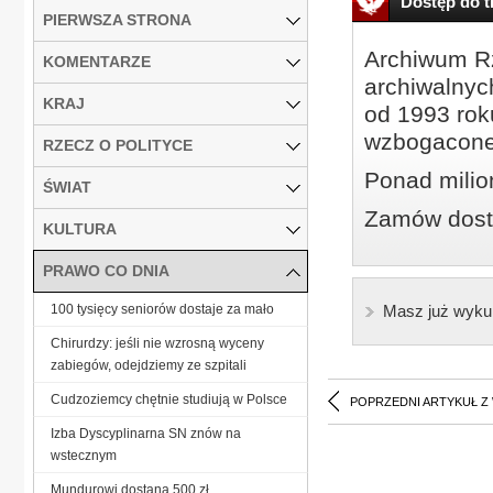
Dostęp do tr
PIERWSZA STRONA
Archiwum Rz
KOMENTARZE
archiwalnyc
KRAJ
od 1993 roku
wzbogacone
RZECZ O POLITYCE
Ponad milio
ŚWIAT
Zamów dostę
KULTURA
PRAWO CO DNIA
100 tysięcy seniorów dostaje za mało
Masz już wyku
Chirurdzy: jeśli nie wzrosną wyceny
zabiegów, odejdziemy ze szpitali
Cudzoziemcy chętnie studiują w Polsce
POPRZEDNI ARTYKUŁ Z
Izba Dyscyplinarna SN znów na
wstecznym
Mundurowi dostaną 500 zł