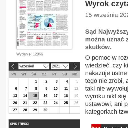
Wyrok czyta
15 września 20
Sąd Najwyższy
można uznać z
skutków.
Wydanie:
12066
O pomoc w rozw
wiedzieć, czy k
wrzesień
2021
«
»
nakazuje ustne
PN
WT
ŚR
CZ
PT
SB
ND
tego nie zrobi,
1
2
3
4
5
taki nie wywołu
6
7
8
9
10
11
12
wyroku nikt się 
13
14
15
16
17
18
19
ustawowi, ani p
20
21
22
23
24
25
26
27
28
29
30
kategoriach tzw
SPIS TREŚCI