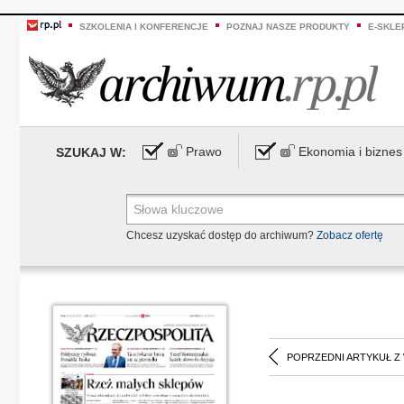
SZKOLENIA I KONFERENCJE
POZNAJ NASZE PRODUKTY
E-SKLE
Prawo
Ekonomia i biznes
SZUKAJ W:
Chcesz uzyskać dostęp do archiwum?
Zobacz ofertę
POPRZEDNI ARTYKUŁ Z