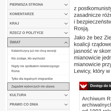
PIERWSZA STRONA
z postkomunist
KOMENTARZE
zasadnicze róż
i bezpieczeństw
KRAJ
Rosją.
RZECZ O POLITYCE
Jako że bez Zie
ŚWIAT
koalicji rządo
jasność w skom
Katalończycy już nie chcą secesji
mianowicie jedn
Kto zostaje, kto wychodzi
mianowicie prz
Nigdy nie spotkałem niewierzącego
Lewicy, który w
Roma
Tylko dla legalnych imigrantów
Dostęp do tr
Zagadek wyborczych nie ubywa
KULTURA
Archiwum Rz
archiwalnyc
PRAWO CO DNIA
od 1993 roku