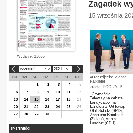
Zagadek wy
15 września 202
Wydanie:
12066
wrzesień
2021
«
»
autor zdjęcia: Michael
PN
WT
ŚR
CZ
PT
SB
ND
Kappeler
1
2
3
4
5
źródło: POOL/AFP
6
7
8
9
10
11
12
12 września.
Telewizyjna debata
13
14
15
16
17
18
19
kandydatów na
kanclerza. Od lewej:
20
21
22
23
24
25
26
Olaf Scholz (SPD),
27
28
29
30
Annalena Baerbock
(Zieloni), Armin
Laschet (CDU)
SPIS TREŚCI