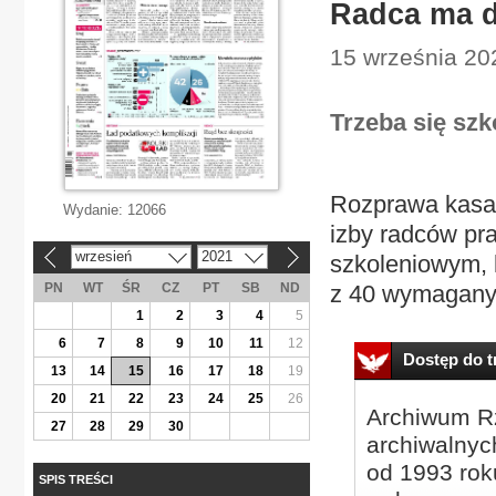
Radca ma d
15 września 20
Trzeba się szk
Rozprawa kasac
Wydanie:
12066
izby radców pr
wrzesień
2021
szkoleniowym, k
«
»
PN
WT
ŚR
CZ
PT
SB
ND
z 40 wymaganyc
1
2
3
4
5
6
7
8
9
10
11
12
Dostęp do tr
13
14
15
16
17
18
19
20
21
22
23
24
25
26
Archiwum Rz
27
28
29
30
archiwalnyc
od 1993 roku
SPIS TREŚCI