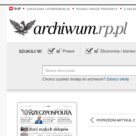
SZKOLENIA I KONFERENCJE
POZNAJ NASZE PRODUKTY
E-SKLE
Prawo
Ekonomia i biznes
SZUKAJ W:
Chcesz uzyskać dostęp do archiwum?
Zobacz ofertę
POPRZEDNI ARTYKUŁ Z