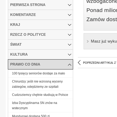
wzbogacone
PIERWSZA STRONA
Ponad milio
KOMENTARZE
Zamów dostę
KRAJ
RZECZ O POLITYCE
Masz już wyku
ŚWIAT
KULTURA
POPRZEDNI ARTYKUŁ Z
PRAWO CO DNIA
100 tysięcy seniorów dostaje za mało
Chirurdzy: jeśli nie wzrosną wyceny
zabiegów, odejdziemy ze szpitali
Cudzoziemcy chętnie studiują w Polsce
Izba Dyscyplinarna SN znów na
wstecznym
Mundurowi dostaną 500 zł