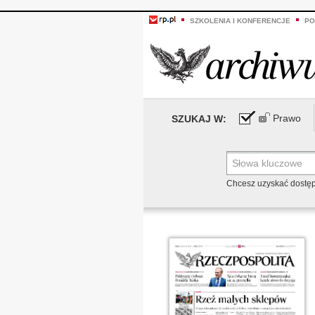
SZKOLENIA I KONFERENCJE
PO
Prawo
SZUKAJ W:
Chcesz uzyskać dostę