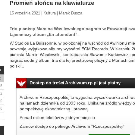
Promień słońca na klawiaturze
15 września 2021 | Kultura | Marek Dusza
Trio pianisty Marcina Wasilewskiego nagrało w Prowansji swó
tajemniczy album „En attendant".
W Studios La Buissonne, w położonej na wschód od Awinionu mie
powstają wyjątkowe albumy wytwórni ECM Records. W sierpniu 2019 
pianista Marcin Wasilewski, kontrabasista Sławomir Kurkiewicz i p
nagrać siódmy album tria dla tej prestiżowej oficyny z Monachium.
polski...
D
Dostęp do treści Archiwum.rp.pl jest płatny.
5
12
Archiwum Rzeczpospolitej to wygodna wyszukiwarka archiw
19
na łamach dziennika od 1993 roku. Unikalne źródło wiedzy o
26
perspektywę ekonomiczną i prawną.
Ponad milion tekstów w jednym miejscu.
Zamów dostęp do pełnego Archiwum "Rzeczpospolitej"