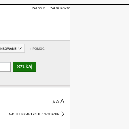
ZALOGUJ
ZAŁÓŻ KONTO
ANSOWANE
+ POMOC
A
A
A
NASTĘPNY ARTYKUŁ Z WYDANIA