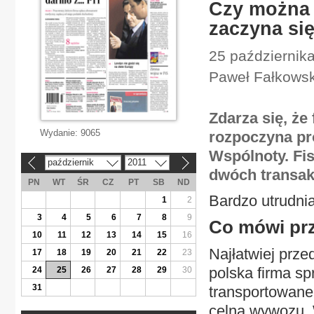
Czy można 
zaczyna si
25 października
Paweł Fałkowsk
Zdarza się, że
Wydanie:
9065
rozpoczyna pr
Wspólnoty. Fis
październik
2011
«
»
dwóch transak
PN
WT
ŚR
CZ
PT
SB
ND
Bardzo utrudni
1
2
3
4
5
6
7
8
9
Co mówi pr
10
11
12
13
14
15
16
Najłatwiej prze
17
18
19
20
21
22
23
polska firma sp
24
25
26
27
28
29
30
31
transportowane
celna wywozu. 