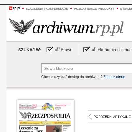
SZKOLENIA I KONFERENCJE
POZNAJ NASZE PRODUKTY
E-SKLE
Prawo
Ekonomia i biznes
SZUKAJ W:
Chcesz uzyskać dostęp do archiwum?
Zobacz ofertę
POPRZEDNI ARTYKUŁ Z