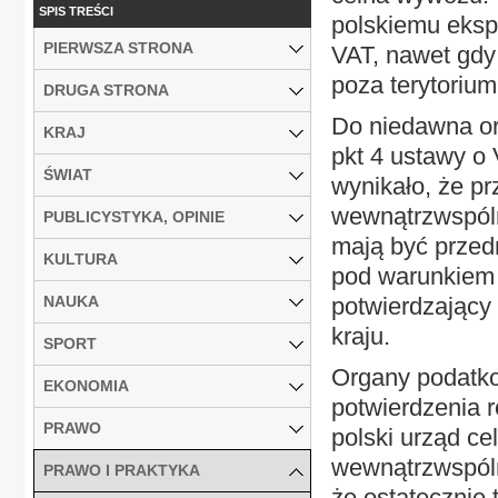
SPIS TREŚCI
polskiemu eksp
PIERWSZA STRONA
VAT, nawet gdy
poza terytoriu
DRUGA STRONA
Do niedawna org
KRAJ
pkt 4 ustawy o
ŚWIAT
wynikało, że p
wewnątrzwspól
PUBLICYSTYKA, OPINIE
mają być przed
KULTURA
pod warunkiem 
NAUKA
potwierdzający
kraju.
SPORT
Organy podatkow
EKONOMIA
potwierdzenia 
PRAWO
polski urząd ce
wewnątrzwspóln
PRAWO I PRAKTYKA
że ostatecznie 