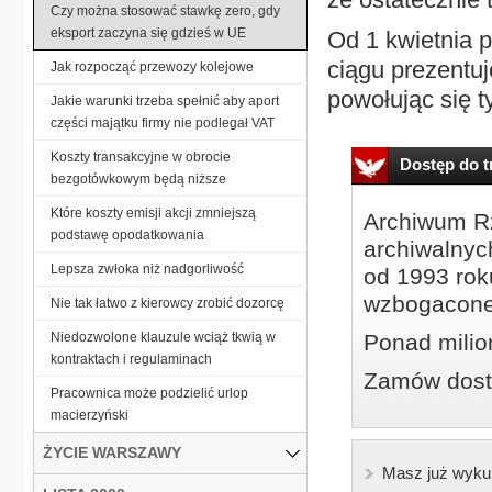
Czy można stosować stawkę zero, gdy
eksport zaczyna się gdzieś w UE
Od 1 kwietnia p
ciągu prezentuj
Jak rozpocząć przewozy kolejowe
powołując się t
Jakie warunki trzeba spełnić aby aport
części majątku firmy nie podlegał VAT
Koszty transakcyjne w obrocie
Dostęp do tr
bezgotówkowym będą niższe
Które koszty emisji akcji zmniejszą
Archiwum Rz
podstawę opodatkowania
archiwalnyc
Lepsza zwłoka niż nadgorliwość
od 1993 roku
wzbogacone
Nie tak łatwo z kierowcy zrobić dozorcę
Niedozwolone klauzule wciąż tkwią w
Ponad milio
kontraktach i regulaminach
Zamów dostę
Pracownica może podzielić urlop
macierzyński
ŻYCIE WARSZAWY
Masz już wyku