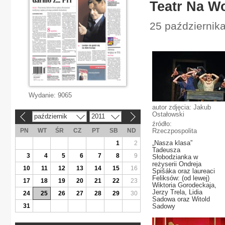
Teatr Na Wo
25 października
Wydanie:
9065
autor zdjęcia: Jakub
Ostałowski
październik
2011
«
»
źródło:
PN
WT
ŚR
CZ
PT
SB
ND
Rzeczpospolita
„Nasza klasa”
1
2
Tadeusza
3
4
5
6
7
8
9
Słobodzianka w
reżyserii Ondreja
10
11
12
13
14
15
16
Spišáka oraz laureaci
Feliksów: (od lewej)
17
18
19
20
21
22
23
Wiktoria Gorodeckaja,
Jerzy Trela, Lidia
24
25
26
27
28
29
30
Sadowa oraz Witold
31
Sadowy