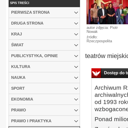
SPIS TREŚCI
PIERWSZA STRONA
DRUGA STRONA
autor zdjęcia: Piotr
Nowak
KRAJ
źródło:
Rzeczpospolita
ŚWIAT
teatrów miejskic
PUBLICYSTYKA, OPINIE
KULTURA
Dostęp do tr
NAUKA
Archiwum Rz
SPORT
archiwalnyc
EKONOMIA
od 1993 roku
wzbogacone
PRAWO
Ponad milio
PRAWO I PRAKTYKA