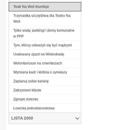
Teatr Na Woli triumfuje
Trzynastka szczęśliwa dla Teatru Na
Woli
Tylko wiaty, parkingi i domy komunalne
w PPP
Tym, którzy odważyli się być mądrymi
Uratowany zjazd na Wisłostradę
Wolontariusze na cmentarzach
Wymiana kadr i kłótnia o synekury
Zaplanuj sobie karierę
Zatrzymani kibole
Zginęło dziecko
Łowicka jednokierunkowa
LISTA 2000