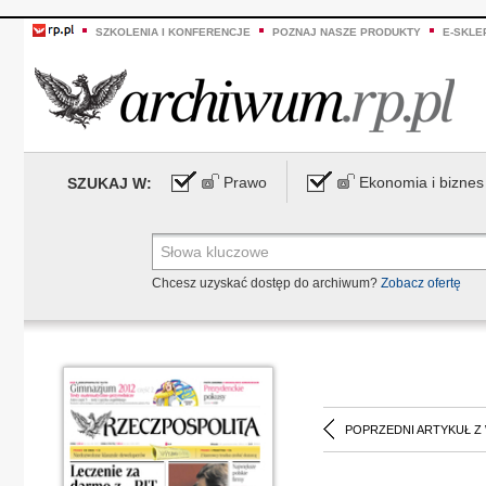
SZKOLENIA I KONFERENCJE
POZNAJ NASZE PRODUKTY
E-SKLE
Prawo
Ekonomia i biznes
SZUKAJ W:
Chcesz uzyskać dostęp do archiwum?
Zobacz ofertę
POPRZEDNI ARTYKUŁ Z