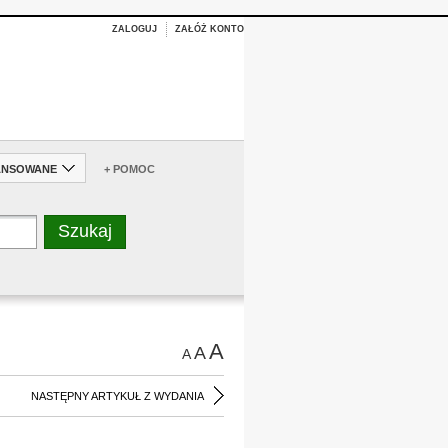
ZALOGUJ
ZAŁÓŻ KONTO
ANSOWANE
+ POMOC
A
A
A
NASTĘPNY ARTYKUŁ Z WYDANIA