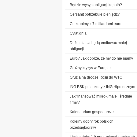
Będzie wysyp obligacji kopalń?
Cersanit potrzebuje pieniędzy
Co zrobimy z 7 miliardami euro
Cytat dnia
Duże miasta będą emitować mniej
obligacji
Euro? Jak dobrze, że my go nie mamy
Groźny kryzys w Europie
Gruzja na drodze Rosji do WTO
ING BSK połączony z ING Hipotecznym
Jak finansować mikro-, małe i średnie
firmy?
Kalendarium gospodarcze
Kolejny dobry rok polskich
przedsiębiorstw
Liczba dnia: 1,9 proc. więcej zamówień