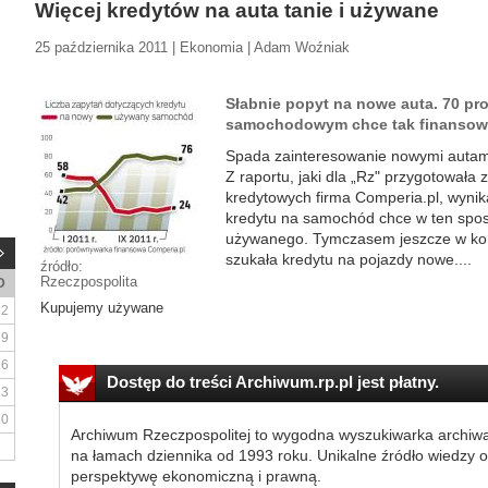
Więcej kredytów na auta tanie i używane
25 października 2011 | Ekonomia | Adam Woźniak
Słabnie popyt na nowe auta. 70 pr
samochodowym chce tak finansow
Spada zainteresowanie nowymi autami
Z raportu, jaki dla „Rz" przygotowała
kredytowych firma Comperia.pl, wynik
kredytu na samochód chce w ten spo
używanego. Tymczasem jeszcze w koń
szukała kredytu na pojazdy nowe....
źródło:
Rzeczpospolita
D
Kupujemy używane
2
9
16
Dostęp do treści Archiwum.rp.pl jest płatny.
23
30
Archiwum Rzeczpospolitej to wygodna wyszukiwarka archiw
na łamach dziennika od 1993 roku. Unikalne źródło wiedzy o
perspektywę ekonomiczną i prawną.