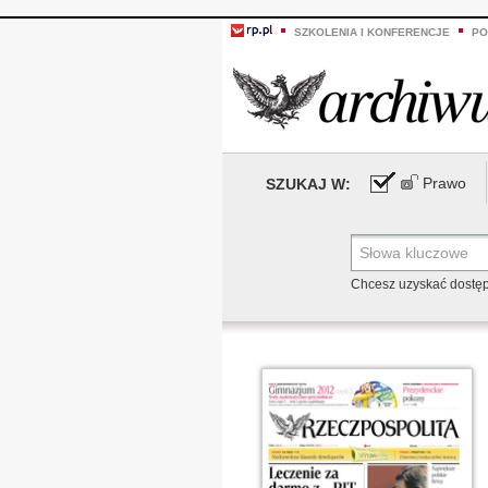
SZKOLENIA I KONFERENCJE
PO
Prawo
SZUKAJ W:
Chcesz uzyskać dostę