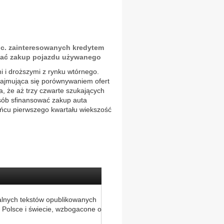
oc. zainteresowanych kredytem
ać zakup pojazdu używanego
 i droższymi z rynku wtórnego.
 zajmująca się porównywaniem ofert
a, że aż trzy czwarte szukających
sób sfinansować zakup auta
cu pierwszego kwartału wiekszość
alnych tekstów opublikowanych
 Polsce i świecie, wzbogacone o