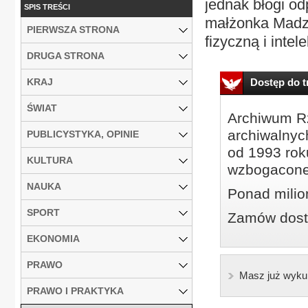
jednak błogi od
SPIS TREŚCI
małżonka Madzi
PIERWSZA STRONA
fizyczną i intele
DRUGA STRONA
KRAJ
Dostęp do tr
ŚWIAT
Archiwum Rz
archiwalnyc
PUBLICYSTYKA, OPINIE
od 1993 roku
KULTURA
wzbogacone
NAUKA
Ponad milio
SPORT
Zamów dostę
EKONOMIA
PRAWO
Masz już wyku
PRAWO I PRAKTYKA