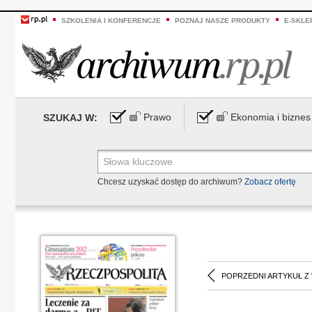
SZKOLENIA I KONFERENCJE
POZNAJ NASZE PRODUKTY
E-SKLE
Prawo
Ekonomia i biznes
SZUKAJ W:
Chcesz uzyskać dostęp do archiwum?
Zobacz ofertę
POPRZEDNI ARTYKUŁ Z