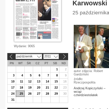
Karwowski 
25 październik
Wydanie:
9065
październik
2011
«
»
PN
WT
ŚR
CZ
PT
SB
ND
1
2
autor zdjęcia: Robert
Gardziński
3
4
5
6
7
8
9
źródło:
10
11
12
13
14
15
16
Rzeczpospolita
17
18
19
20
21
22
23
Andrzej Kopiczyński –
wciąż
24
25
26
27
28
29
30
czterdziestolatek
31