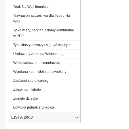
Teatr Na Woli triumfuje
Trzynastka szczęśliwa dla Teatru Na
Woli
Tylko wiaty, parkingi i domy komunalne
w PPP
Tym, którzy odważyli się być mądrymi
Uratowany zjazd na Wisłostradę
Wolontariusze na cmentarzach
Wymiana kadr i kłótnia o synekury
Zaplanuj sobie karierę
Zatrzymani kibole
Zginęło dziecko
Łowicka jednokierunkowa
LISTA 2000