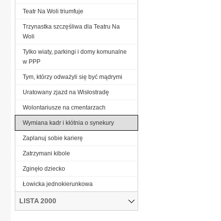
Teatr Na Woli triumfuje
Trzynastka szczęśliwa dla Teatru Na
Woli
Tylko wiaty, parkingi i domy komunalne
w PPP
Tym, którzy odważyli się być mądrymi
Uratowany zjazd na Wisłostradę
Wolontariusze na cmentarzach
Wymiana kadr i kłótnia o synekury
Zaplanuj sobie karierę
Zatrzymani kibole
Zginęło dziecko
Łowicka jednokierunkowa
LISTA 2000