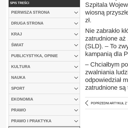
SPIS TREŚCI
Szpitala Wojew
wiosną przyszłe
PIERWSZA STRONA
zł.
DRUGA STRONA
Nie zabrakło k
KRAJ
zatrudnione aż
ŚWIAT
(SLD). – To zw
kampanią dla 
PUBLICYSTYKA, OPINIE
– Chciałbym po
KULTURA
zwalniania ludz
NAUKA
odpowiedział m
zatrudnione są 
SPORT
EKONOMIA
POPRZEDNI ARTYKUŁ Z
PRAWO
PRAWO I PRAKTYKA