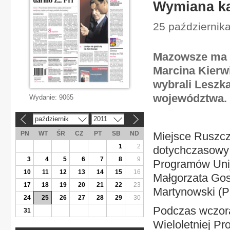
Wymiana ka
25 października
Mazowsze ma o
Marcina Kierwi
wybrali Leszk
województwa.
Wydanie:
9065
październik
2011
«
»
PN
WT
ŚR
CZ
PT
SB
ND
Miejsce Ruszcz
1
2
dotychczasowy 
3
4
5
6
7
8
9
Programów Unij
10
11
12
13
14
15
16
Małgorzata Gos
17
18
19
20
21
22
23
Martynowski (Pi
24
25
26
27
28
29
30
Podczas wczoraj
31
Wieloletniej P