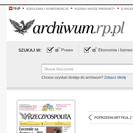
SZKOLENIA I KONFERENCJE
POZNAJ NASZE PRODUKTY
E-SKLE
Prawo
Ekonomia i biznes
SZUKAJ W:
Chcesz uzyskać dostęp do archiwum?
Zobacz ofertę
POPRZEDNI ARTYKUŁ Z