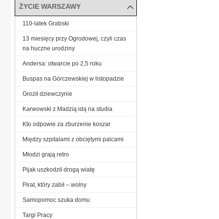
ŻYCIE WARSZAWY
110-latek Grabski
13 miesięcy przy Ogrodowej, czyli czas
na huczne urodziny
Andersa: otwarcie po 2,5 roku
Buspas na Górczewskiej w listopadzie
Groził dziewczynie
Karwowski z Madzią idą na studia
Kto odpowie za zburzenie koszar
Między szpitalami z obciętymi palcami
Młodzi grają retro
Pijak uszkodził drogą wiatę
Pirat, który zabił – wolny
Samopomoc szuka domu
Targi Pracy