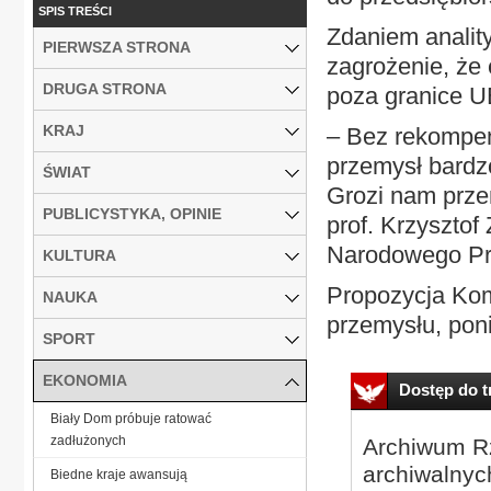
SPIS TREŚCI
Zdaniem anality
PIERWSZA STRONA
zagrożenie, że
DRUGA STRONA
poza granice U
KRAJ
– Bez rekompens
przemysł bardz
ŚWIAT
Grozi nam przen
PUBLICYSTYKA, OPINIE
prof. Krzysztof
Narodowego Pro
KULTURA
Propozycja Komi
NAUKA
przemysłu, pon
SPORT
EKONOMIA
Dostęp do tr
Biały Dom próbuje ratować
zadłużonych
Archiwum Rz
archiwalnyc
Biedne kraje awansują