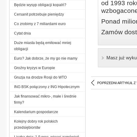
od 1993 roku
Będzie wysyp obligacji kopalń?
wzbogacone
Cersanit potrzebuje pieniędzy
Ponad milio
Co zrobimy z 7 miliardami euro
Zamów dostę
Cytat dnia
Duże miasta będą emitować mniej
obligacji
Masz już wyku
Euro? Jak dobrze, że my go nie mamy
Groźny kryzys w Europie
Gruzja na drodze Rosji do WTO
POPRZEDNI ARTYKUŁ Z
ING BSK połączony z ING Hipotecznym
Jak finansować mikro-, małe i średnie
firmy?
Kalendarium gospodarcze
Kolejny dobry rok polskich
przedsiębiorstw
Liczba dnia: 1,9 proc. więcej zamówień