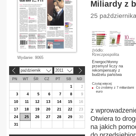
Miliardy z 
25 październik
źródło:
Rzeczpospolita
Wydanie:
9065
Energochłonny
przemysł liczy na
październik
2011
rekompensaty z
«
»
budżetu państwa
PN
WT
ŚR
CZ
PT
SB
ND
Czytaj więcej:
1
2
Co zrobimy z 7 miliardami
euro
3
4
5
6
7
8
9
10
11
12
13
14
15
16
z wprowadzenie
17
18
19
20
21
22
23
24
25
26
27
28
29
30
Otwiera to drog
31
na jakich pomoc
do przedsiębior