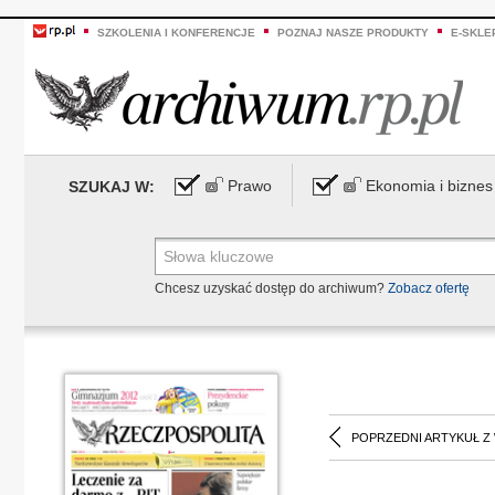
SZKOLENIA I KONFERENCJE
POZNAJ NASZE PRODUKTY
E-SKLE
Prawo
Ekonomia i biznes
SZUKAJ W:
Chcesz uzyskać dostęp do archiwum?
Zobacz ofertę
POPRZEDNI ARTYKUŁ Z