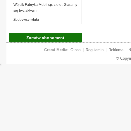
Wójcik Fabryka Mebli sp. z o.o.: Staramy
się być aktywni
Zdobywcy tytułu
Zamów abonament
Gremi Media:
O nas
|
Regulamin
|
Reklama
|
N
© Copyr