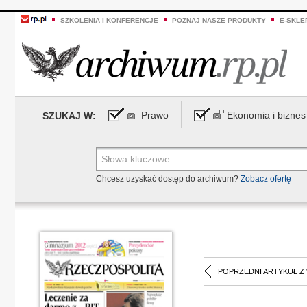
SZKOLENIA I KONFERENCJE
POZNAJ NASZE PRODUKTY
E-SKLE
Prawo
Ekonomia i biznes
SZUKAJ W:
Chcesz uzyskać dostęp do archiwum?
Zobacz ofertę
POPRZEDNI ARTYKUŁ Z