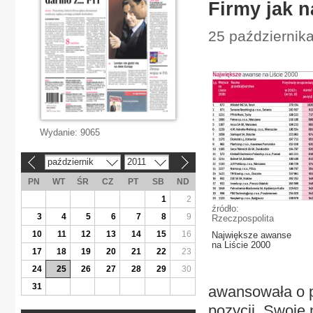
Firmy jak n
25 października
Wydanie:
9065
październik
2011
«
»
PN
WT
ŚR
CZ
PT
SB
ND
1
2
źródło:
3
4
5
6
7
8
9
Rzeczpospolita
10
11
12
13
14
15
16
Największe awanse
na Liście 2000
17
18
19
20
21
22
23
24
25
26
27
28
29
30
31
awansowała o p
pozycji. Swoje 