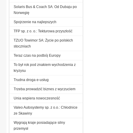
Solaris Bus & Coach SA: Od Dubaju po
Norwegię
Spojrzenie na najlepszych
TFP sp. z o. o.: Tekturowa przyszłość
TZUO Towimor SA: Życie po polskich
stoczniach
Teraz czas na podbój Europy
To był rok pod znakiem wychodzenia z
kryzysu
Trudna droga e-usług
Trzeba prowadzić biznes z wyczuciem
Unia wspiera nowoczesność
Valeo Autosystemy sp. z o.o.: Chłodnice
ze Skawiny
Wygrają kraje posiadające silny
przemysł