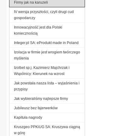
Firmy jak na karuzeli
IV wersja przyszłości, czyli drugi cud
gospodarczy
Innowacyjność jest dla Polski
koniecznością
Integer.pl SA: eProdukt made in Poland
Izolacja w firmie jest wrogiem twórczego
myślenia
Izolbet sp.j. Kazimierz Majchrzak i
Wspólnicy: Kierunek na wzrost
Jak powstała nasza lista – wyjaśnienia i
przypisy
Jak wybieraliśmy najlepsze firmy
Jubileusz bez fajerwerków
Kapituła nagrody
Kruszgeo PPKiUG SA: Kruszywa ciągną
w górę