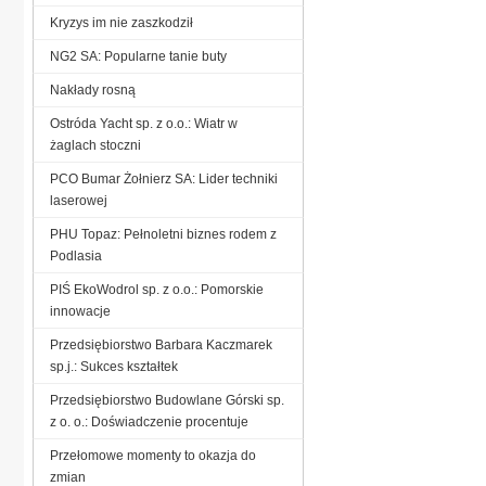
Kryzys im nie zaszkodził
NG2 SA: Popularne tanie buty
Nakłady rosną
Ostróda Yacht sp. z o.o.: Wiatr w
żaglach stoczni
PCO Bumar Żołnierz SA: Lider techniki
laserowej
PHU Topaz: Pełnoletni biznes rodem z
Podlasia
PIŚ EkoWodrol sp. z o.o.: Pomorskie
innowacje
Przedsiębiorstwo Barbara Kaczmarek
sp.j.: Sukces kształtek
Przedsiębiorstwo Budowlane Górski sp.
z o. o.: Doświadczenie procentuje
Przełomowe momenty to okazja do
zmian