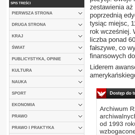
SPIS TREŚCI
zestawienia aż 
PIERWSZA STRONA
poprzednią edyc
tysiąc miejsc, 
DRUGA STRONA
rok wcześniej. 
KRAJ
liczba ponad 60
fałszywe, co w
ŚWIAT
finansowych do 
PUBLICYSTYKA, OPINIE
Liderem awansów
KULTURA
amerykańskiego
NAUKA
Dostęp do tr
SPORT
EKONOMIA
Archiwum Rz
archiwalnyc
PRAWO
od 1993 roku
PRAWO I PRAKTYKA
wzbogacone