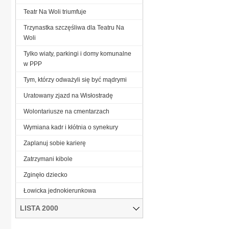
Teatr Na Woli triumfuje
Trzynastka szczęśliwa dla Teatru Na
Woli
Tylko wiaty, parkingi i domy komunalne
w PPP
Tym, którzy odważyli się być mądrymi
Uratowany zjazd na Wisłostradę
Wolontariusze na cmentarzach
Wymiana kadr i kłótnia o synekury
Zaplanuj sobie karierę
Zatrzymani kibole
Zginęło dziecko
Łowicka jednokierunkowa
LISTA 2000