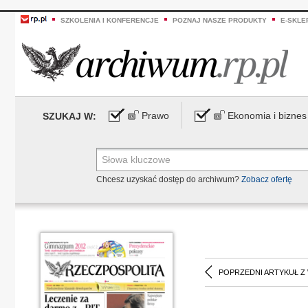
SZKOLENIA I KONFERENCJE
POZNAJ NASZE PRODUKTY
E-SKLE
Prawo
Ekonomia i biznes
SZUKAJ W:
Chcesz uzyskać dostęp do archiwum?
Zobacz ofertę
POPRZEDNI ARTYKUŁ Z