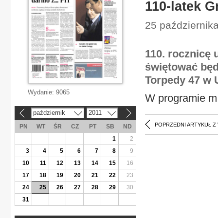
110-latek G
25 października
110. rocznicę
świętować będz
Torpedy 47 w 
Wydanie:
9065
W programie m.
październik
2011
«
»
POPRZEDNI ARTYKUŁ Z
PN
WT
ŚR
CZ
PT
SB
ND
1
2
3
4
5
6
7
8
9
10
11
12
13
14
15
16
17
18
19
20
21
22
23
24
25
26
27
28
29
30
31