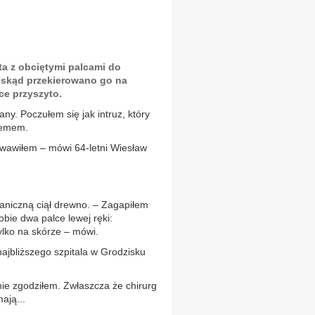
ta z obciętymi palcami do
, skąd przekierowano go na
ce przyszyto.
ny. Poczułem się jak intruz, który
lemem.
Krwawiłem – mówi 64-letni Wiesław
aniczną ciął drewno. – Zagapiłem
obie dwa palce lewej ręki:
ylko na skórze – mówi.
ajbliższego szpitala w Grodzisku
nie zgodziłem. Zwłaszcza że chirurg
ają...