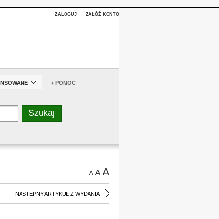
ZALOGUJ
ZAŁÓŻ KONTO
ANSOWANE
+ POMOC
A
A
A
NASTĘPNY ARTYKUŁ Z WYDANIA