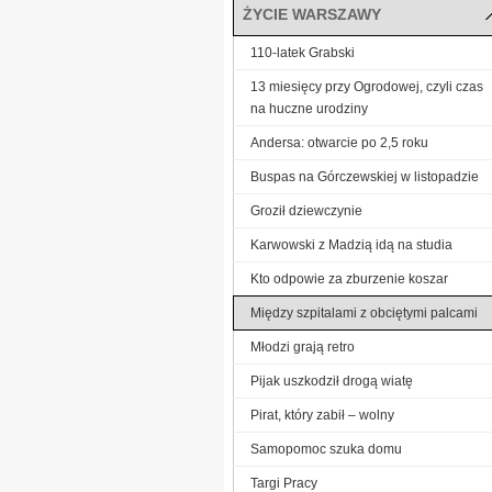
ŻYCIE WARSZAWY
110-latek Grabski
13 miesięcy przy Ogrodowej, czyli czas
na huczne urodziny
Andersa: otwarcie po 2,5 roku
Buspas na Górczewskiej w listopadzie
Groził dziewczynie
Karwowski z Madzią idą na studia
Kto odpowie za zburzenie koszar
Między szpitalami z obciętymi palcami
Młodzi grają retro
Pijak uszkodził drogą wiatę
Pirat, który zabił – wolny
Samopomoc szuka domu
Targi Pracy