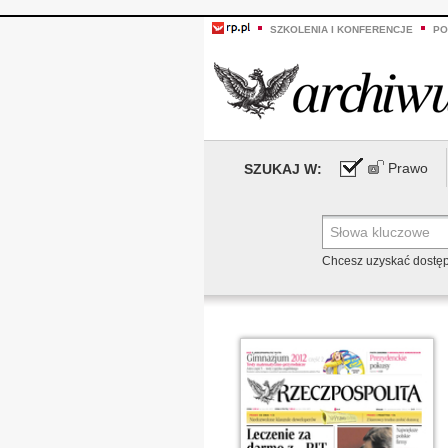
SZKOLENIA I KONFERENCJE
PO
Prawo
SZUKAJ W:
Chcesz uzyskać dostę