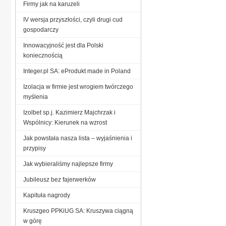
Firmy jak na karuzeli
IV wersja przyszłości, czyli drugi cud
gospodarczy
Innowacyjność jest dla Polski
koniecznością
Integer.pl SA: eProdukt made in Poland
Izolacja w firmie jest wrogiem twórczego
myślenia
Izolbet sp.j. Kazimierz Majchrzak i
Wspólnicy: Kierunek na wzrost
Jak powstała nasza lista – wyjaśnienia i
przypisy
Jak wybieraliśmy najlepsze firmy
Jubileusz bez fajerwerków
Kapituła nagrody
Kruszgeo PPKiUG SA: Kruszywa ciągną
w górę