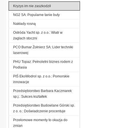
Kryzys im nie zaszkodził
NG2 SA: Popularne tanie buty
Nakłady rosną
Ostróda Yacht sp. z o.o.: Wiatr w
żaglach stoczni
PCO Bumar Żołnierz SA: Lider techniki
laserowej
PHU Topaz: Pełnoletni biznes rodem z
Podlasia
PIŚ EkoWodrol sp. z o.o.: Pomorskie
innowacje
Przedsiębiorstwo Barbara Kaczmarek
sp.j.: Sukces kształtek
Przedsiębiorstwo Budowlane Górski sp.
z o. o.: Doświadczenie procentuje
Przełomowe momenty to okazja do
zmian