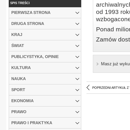
SPIS TREŚCI
archiwalnyc
od 1993 roku
PIERWSZA STRONA
wzbogacone
DRUGA STRONA
Ponad milio
KRAJ
Zamów dostę
ŚWIAT
PUBLICYSTYKA, OPINIE
Masz już wyku
KULTURA
NAUKA
POPRZEDNI ARTYKUŁ Z
SPORT
EKONOMIA
PRAWO
PRAWO I PRAKTYKA