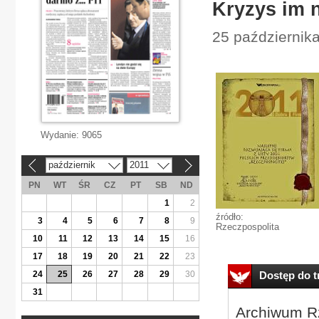
Kryzys im n
25 października
Wydanie:
9065
październik
2011
«
»
PN
WT
ŚR
CZ
PT
SB
ND
1
2
źródło:
3
4
5
6
7
8
9
Rzeczpospolita
10
11
12
13
14
15
16
17
18
19
20
21
22
23
24
25
26
27
28
29
30
Dostęp do tr
31
Archiwum Rz