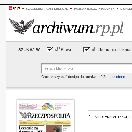
SZKOLENIA I KONFERENCJE
POZNAJ NASZE PRODUKTY
E-SKLE
Prawo
Ekonomia i biznes
SZUKAJ W:
Chcesz uzyskać dostęp do archiwum?
Zobacz ofertę
POPRZEDNI ARTYKUŁ Z