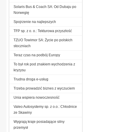
Solaris Bus & Coach SA: Od Dubaju po
Norwegię
Spojrzenie na najlepszych
TFP sp. z o. o.: Tekturowa przyszłość
TZUO Towimor SA: Życie po polskich
stoczniach
Teraz czas na podbój Europy
To był rok pod znakiem wychodzenia z
kryzysu
Trudna droga e-usług
Trzeba prowadzić biznes z wyczuciem
Unia wspiera nowoczesność
Valeo Autosystemy sp. z o.o.: Chłodnice
ze Skawiny
Wygrają kraje posiadające silny
przemysł