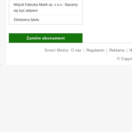
Wójcik Fabryka Mebli sp. z o.o.: Staramy
się być aktywni
Zdobywcy tytułu
Zamów abonament
Gremi Media:
O nas
|
Regulamin
|
Reklama
|
N
© Copyr