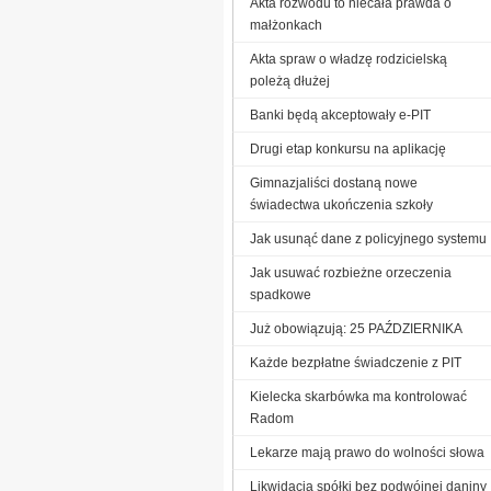
Akta rozwodu to niecała prawda o
małżonkach
Akta spraw o władzę rodzicielską
poleżą dłużej
Banki będą akceptowały e-PIT
Drugi etap konkursu na aplikację
Gimnazjaliści dostaną nowe
świadectwa ukończenia szkoły
Jak usunąć dane z policyjnego systemu
Jak usuwać rozbieżne orzeczenia
spadkowe
Już obowiązują: 25 PAŹDZIERNIKA
Każde bezpłatne świadczenie z PIT
Kielecka skarbówka ma kontrolować
Radom
Lekarze mają prawo do wolności słowa
Likwidacja spółki bez podwójnej daniny