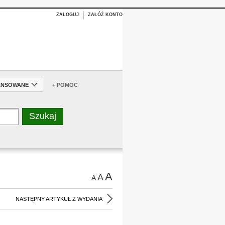
ZALOGUJ
ZAŁÓŻ KONTO
ANSOWANE
+ POMOC
A
A
A
NASTĘPNY ARTYKUŁ Z WYDANIA