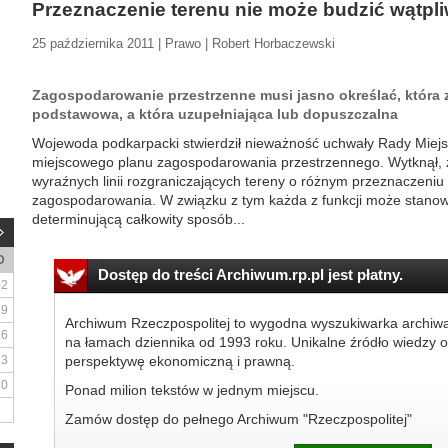
Przeznaczenie terenu nie może budzić wątpl
25 października 2011 | Prawo | Robert Horbaczewski
Zagospodarowanie przestrzenne musi jasno określać, która 
podstawowa, a która uzupełniająca lub dopuszczalna
Wojewoda podkarpacki stwierdził nieważność uchwały Rady Miejs
miejscowego planu zagospodarowania przestrzennego. Wytknął, że
wyraźnych linii rozgraniczających tereny o różnym przeznaczeniu
zagospodarowania. W związku z tym każda z funkcji może stanow
determinującą całkowity sposób...
D
Dostęp do treści Archiwum.rp.pl jest płatny.
2
9
Archiwum Rzeczpospolitej to wygodna wyszukiwarka archiw
16
na łamach dziennika od 1993 roku. Unikalne źródło wiedzy o
23
perspektywę ekonomiczną i prawną.
30
Ponad milion tekstów w jednym miejscu.
Zamów dostęp do pełnego Archiwum "Rzeczpospolitej"