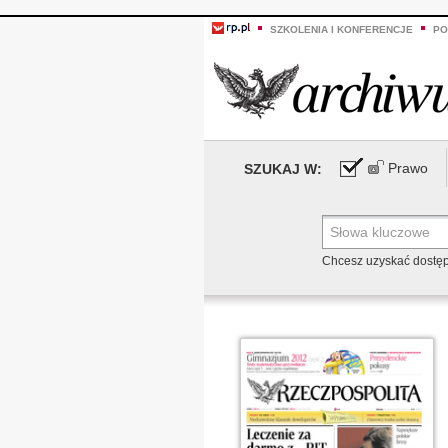
SZKOLENIA I KONFERENCJE
PO
Prawo
SZUKAJ W:
Chcesz uzyskać dostę