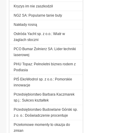
Kryzys im nie zaszkodził
NG2 SA: Popularne tanie buty
Nakłady rosną
Ostróda Yacht sp. z o.o.: Wiatr w
żaglach stoczni
PCO Bumar Żołnierz SA: Lider techniki
laserowej
PHU Topaz: Pełnoletni biznes rodem z
Podlasia
PIŚ EkoWodrol sp. z o.o.: Pomorskie
innowacje
Przedsiębiorstwo Barbara Kaczmarek
sp.j.: Sukces kształtek
Przedsiębiorstwo Budowlane Górski sp.
z o. o.: Doświadczenie procentuje
Przełomowe momenty to okazja do
zmian