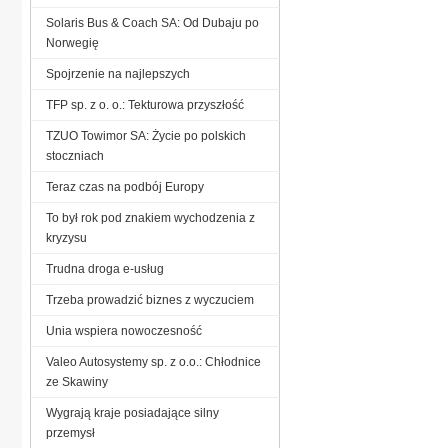
Solaris Bus & Coach SA: Od Dubaju po
Norwegię
Spojrzenie na najlepszych
TFP sp. z o. o.: Tekturowa przyszłość
TZUO Towimor SA: Życie po polskich
stoczniach
Teraz czas na podbój Europy
To był rok pod znakiem wychodzenia z
kryzysu
Trudna droga e-usług
Trzeba prowadzić biznes z wyczuciem
Unia wspiera nowoczesność
Valeo Autosystemy sp. z o.o.: Chłodnice
ze Skawiny
Wygrają kraje posiadające silny
przemysł