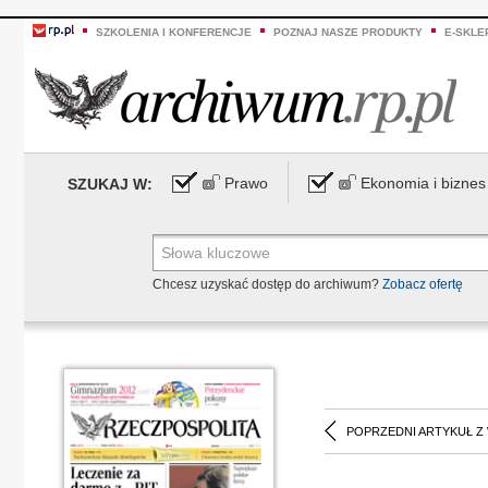
SZKOLENIA I KONFERENCJE
POZNAJ NASZE PRODUKTY
E-SKLE
Prawo
Ekonomia i biznes
SZUKAJ W:
Chcesz uzyskać dostęp do archiwum?
Zobacz ofertę
POPRZEDNI ARTYKUŁ Z