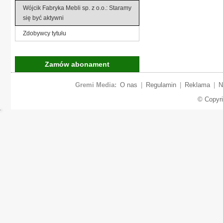
Wójcik Fabryka Mebli sp. z o.o.: Staramy
się być aktywni
Zdobywcy tytułu
Zamów abonament
Gremi Media:
O nas
|
Regulamin
|
Reklama
|
N
© Copyr