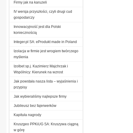
Firmy jak na karuzeli
IV wersja przyszłości, czyli drugi cud
gospodarczy
Innowacyjność jest dla Polski
koniecznością
Integer.pl SA: eProdukt made in Poland
Izolacja w firmie jest wrogiem twórczego
myślenia
Izolbet sp.j. Kazimierz Majchrzak i
Wspólnicy: Kierunek na wzrost
Jak powstała nasza lista – wyjaśnienia i
przypisy
Jak wybieraliśmy najlepsze firmy
Jubileusz bez fajerwerków
Kapituła nagrody
Kruszgeo PPKiUG SA: Kruszywa ciągną
w górę