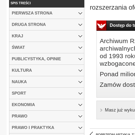
SPIS TREŚCI
rozszerzania of
PIERWSZA STRONA
DRUGA STRONA
Dostęp do tr
KRAJ
Archiwum Rz
ŚWIAT
archiwalnyc
od 1993 roku
PUBLICYSTYKA, OPINIE
wzbogacone
KULTURA
Ponad milio
NAUKA
Zamów dostę
SPORT
EKONOMIA
Masz już wyku
PRAWO
PRAWO I PRAKTYKA
POPRZEDNI ARTYKUŁ Z