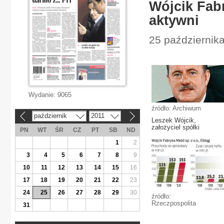
Wójcik Fabr
aktywni
25 października
Wydanie:
9065
źródło: Archiwum
październik
2011
«
»
Leszek Wójcik,
założyciel spółki
PN
WT
ŚR
CZ
PT
SB
ND
1
2
3
4
5
6
7
8
9
10
11
12
13
14
15
16
17
18
19
20
21
22
23
24
25
26
27
28
29
30
źródło:
Rzeczpospolita
31