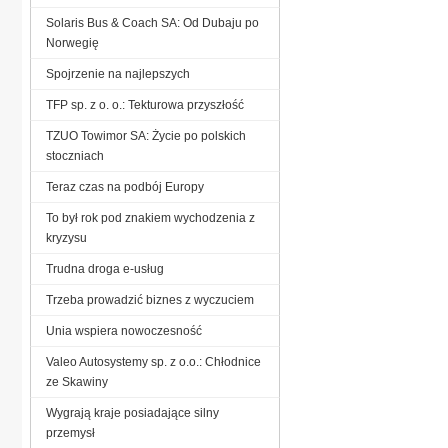
Solaris Bus & Coach SA: Od Dubaju po
Norwegię
Spojrzenie na najlepszych
TFP sp. z o. o.: Tekturowa przyszłość
TZUO Towimor SA: Życie po polskich
stoczniach
Teraz czas na podbój Europy
To był rok pod znakiem wychodzenia z
kryzysu
Trudna droga e-usług
Trzeba prowadzić biznes z wyczuciem
Unia wspiera nowoczesność
Valeo Autosystemy sp. z o.o.: Chłodnice
ze Skawiny
Wygrają kraje posiadające silny
przemysł