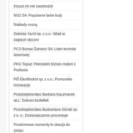
Kryzys im nie zaszkodził
NG2 SA: Popularne tanie buty
Nakłady rosną
Ostróda Yacht sp. z o.o.: Wiatr w
żaglach stoczni
PCO Bumar Żołnierz SA: Lider techniki
laserowej
PHU Topaz: Pełnoletni biznes rodem z
Podlasia
PIŚ EkoWodrol sp. z o.o.: Pomorskie
innowacje
Przedsiębiorstwo Barbara Kaczmarek
sp.j.: Sukces kształtek
Przedsiębiorstwo Budowlane Górski sp.
z o. o.: Doświadczenie procentuje
Przełomowe momenty to okazja do
zmian