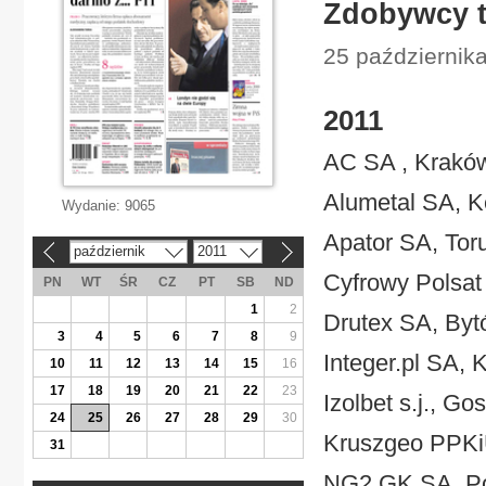
Zdobywcy t
25 października
2011
AC SA , Krakó
Alumetal SA, K
Wydanie:
9065
Apator SA, Tor
październik
2011
«
»
Cyfrowy Polsa
PN
WT
ŚR
CZ
PT
SB
ND
1
2
Drutex SA, By
3
4
5
6
7
8
9
Integer.pl SA, 
10
11
12
13
14
15
16
17
18
19
20
21
22
23
Izolbet s.j., Go
24
25
26
27
28
29
30
Kruszgeo PPK
31
NG2 GK SA, Po