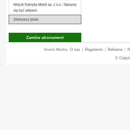
Wójcik Fabryka Mebli sp. z o.o.: Staramy
się być aktywni
Zdobywcy tytułu
Zamów abonament
Gremi Media:
O nas
|
Regulamin
|
Reklama
|
N
© Copyr