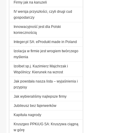
Firmy jak na karuzeli
IV wersja przyszłości, czyli drugi cud
gospodarczy
Innowacyjność jest dla Polski
koniecznością
Integer.pl SA: eProdukt made in Poland
Izolacja w firmie jest wrogiem twórczego
myślenia
Izolbet sp.j. Kazimierz Majchrzak i
Wspólnicy: Kierunek na wzrost
Jak powstała nasza lista – wyjaśnienia i
przypisy
Jak wybieraliśmy najlepsze firmy
Jubileusz bez fajerwerków
Kapituła nagrody
Kruszgeo PPKiUG SA: Kruszywa ciągną
w górę