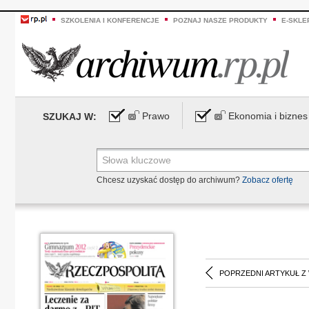
SZKOLENIA I KONFERENCJE
POZNAJ NASZE PRODUKTY
E-SKLE
Prawo
Ekonomia i biznes
SZUKAJ W:
Chcesz uzyskać dostęp do archiwum?
Zobacz ofertę
POPRZEDNI ARTYKUŁ Z