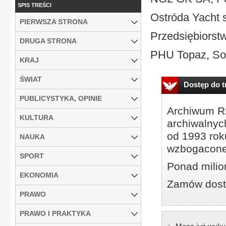
SPIS TREŚCI
Ostróda Yacht s
PIERWSZA STRONA
Przedsiębiorst
DRUGA STRONA
PHU Topaz, Sok
KRAJ
ŚWIAT
Dostęp do tr
PUBLICYSTYKA, OPINIE
Archiwum Rz
KULTURA
archiwalnyc
od 1993 roku
NAUKA
wzbogacone
SPORT
Ponad milio
EKONOMIA
Zamów dostę
PRAWO
PRAWO I PRAKTYKA