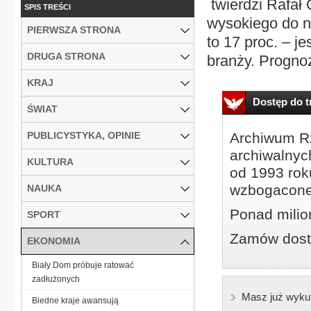
twierdzi Rafał
SPIS TREŚCI
wysokiego do n
PIERWSZA STRONA
to 17 proc. – j
DRUGA STRONA
branży. Prognoz
KRAJ
Dostęp do tr
ŚWIAT
PUBLICYSTYKA, OPINIE
Archiwum Rz
archiwalnyc
KULTURA
od 1993 roku
wzbogacone
NAUKA
Ponad milio
SPORT
Zamów dostę
EKONOMIA
Biały Dom próbuje ratować
zadłużonych
Masz już wyku
Biedne kraje awansują