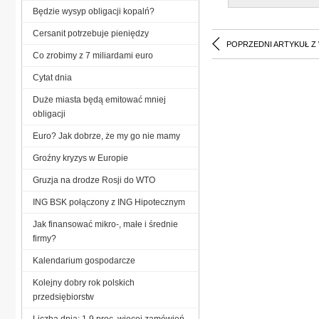
Będzie wysyp obligacji kopalń?
Cersanit potrzebuje pieniędzy
POPRZEDNI ARTYKUŁ Z
Co zrobimy z 7 miliardami euro
Cytat dnia
Duże miasta będą emitować mniej
obligacji
Euro? Jak dobrze, że my go nie mamy
Groźny kryzys w Europie
Gruzja na drodze Rosji do WTO
ING BSK połączony z ING Hipotecznym
Jak finansować mikro-, małe i średnie
firmy?
Kalendarium gospodarcze
Kolejny dobry rok polskich
przedsiębiorstw
Liczba dnia: 1,9 proc. więcej zamówień