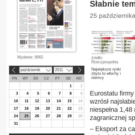
Słabnie tem
25 październik
Wydanie:
9065
źródło:
Rzeczpospolita
Największe rynki
październik
2011
«
»
zbytu to włochy i
niemcy
PN
WT
ŚR
CZ
PT
SB
ND
1
2
Eurostatu firmy
3
4
5
6
7
8
9
wzrósł najsłabi
10
11
12
13
14
15
16
niespełna 1,48
17
18
19
20
21
22
23
24
25
26
27
28
29
30
zagranicznej s
31
– Eksport za ca