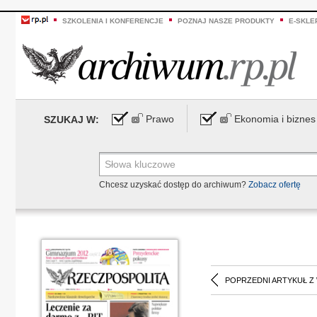
SZKOLENIA I KONFERENCJE
POZNAJ NASZE PRODUKTY
E-SKLE
Prawo
Ekonomia i biznes
SZUKAJ W:
Chcesz uzyskać dostęp do archiwum?
Zobacz ofertę
POPRZEDNI ARTYKUŁ Z