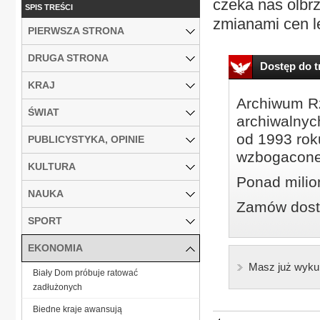
czeka nas olbr
SPIS TREŚCI
zmianami cen le
PIERWSZA STRONA
DRUGA STRONA
Dostęp do tr
KRAJ
Archiwum Rz
ŚWIAT
archiwalnyc
od 1993 roku
PUBLICYSTYKA, OPINIE
wzbogacone
KULTURA
Ponad milio
NAUKA
Zamów dostę
SPORT
EKONOMIA
Masz już wyku
Biały Dom próbuje ratować
zadłużonych
Biedne kraje awansują