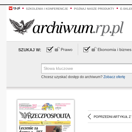
SZKOLENIA I KONFERENCJE
POZNAJ NASZE PRODUKTY
E-SKLE
Prawo
Ekonomia i biznes
SZUKAJ W:
Chcesz uzyskać dostęp do archiwum?
Zobacz ofertę
POPRZEDNI ARTYKUŁ Z