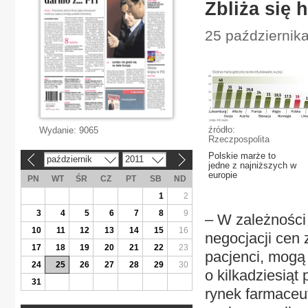
Zbliża się
25 październik
źródło:
Wydanie:
9065
Rzeczpospolita
Polskie marże to
październik
2011
«
»
jedne z najniższych w
europie
PN
WT
ŚR
CZ
PT
SB
ND
1
2
3
4
5
6
7
8
9
– W zależności
10
11
12
13
14
15
16
negocjacji cen 
17
18
19
20
21
22
23
pacjenci, mogą
24
25
26
27
28
29
30
o kilkadziesiąt 
31
rynek farmaceu