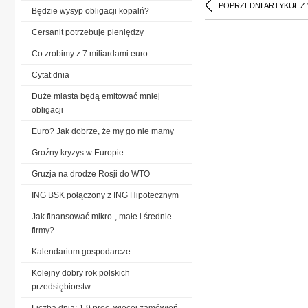
POPRZEDNI ARTYKUŁ Z
Będzie wysyp obligacji kopalń?
Cersanit potrzebuje pieniędzy
Co zrobimy z 7 miliardami euro
Cytat dnia
Duże miasta będą emitować mniej
obligacji
Euro? Jak dobrze, że my go nie mamy
Groźny kryzys w Europie
Gruzja na drodze Rosji do WTO
ING BSK połączony z ING Hipotecznym
Jak finansować mikro-, małe i średnie
firmy?
Kalendarium gospodarcze
Kolejny dobry rok polskich
przedsiębiorstw
Liczba dnia: 1,9 proc. więcej zamówień