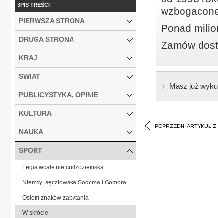
SPIS TREŚCI
wzbogacone
PIERWSZA STRONA
Ponad milio
DRUGA STRONA
Zamów dostę
KRAJ
ŚWIAT
Masz już wyku
PUBLICYSTYKA, OPINIE
KULTURA
POPRZEDNI ARTYKUŁ Z
NAUKA
SPORT
Legia wcale nie cudzoziemska
Niemcy: sędziowska Sodoma i Gomora
Osiem znaków zapytania
W skrócie