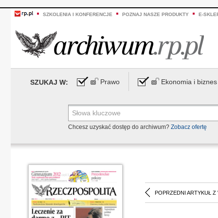
SZKOLENIA I KONFERENCJE
POZNAJ NASZE PRODUKTY
E-SKLE
Prawo
Ekonomia i biznes
SZUKAJ W:
Chcesz uzyskać dostęp do archiwum?
Zobacz ofertę
POPRZEDNI ARTYKUŁ Z