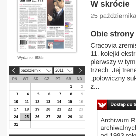
W skrócie
25 października
Obie strony
Cracovia zremi
11. kolejki eks
Wydanie:
9065
pierwszy w tym
trzech. Jej tre
październik
2011
«
»
„połowiczny su
PN
WT
ŚR
CZ
PT
SB
ND
z...
1
2
3
4
5
6
7
8
9
10
11
12
13
14
15
16
Dostęp do tr
17
18
19
20
21
22
23
24
25
26
27
28
29
30
Archiwum Rz
31
archiwalnyc
od 1993 roku