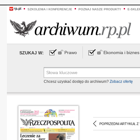
SZKOLENIA I KONFERENCJE
POZNAJ NASZE PRODUKTY
E-SKLE
Prawo
Ekonomia i biznes
SZUKAJ W:
Chcesz uzyskać dostęp do archiwum?
Zobacz ofertę
POPRZEDNI ARTYKUŁ Z