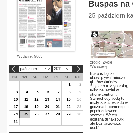
Buspas na 
25 październik
Wydanie:
9065
źródło: Życie
Warszawy
październik
2011
«
»
Buspas będzie
PN
WT
ŚR
CZ
PT
SB
ND
obowiązywał między
ul. Powstańców
1
2
Śląskich a Młynarską,
tylko na jezdni w
3
4
5
6
7
8
9
stronę centrum.
Samochody będą tu
10
11
12
13
14
15
16
miały zakaz wjazdu w
godzinach porannego i
17
18
19
20
21
22
23
popołudniowego
24
25
26
27
28
29
30
szczytu. Wstęp
dostaną tu taksówki,
31
ale bez „przewozu
osób”.