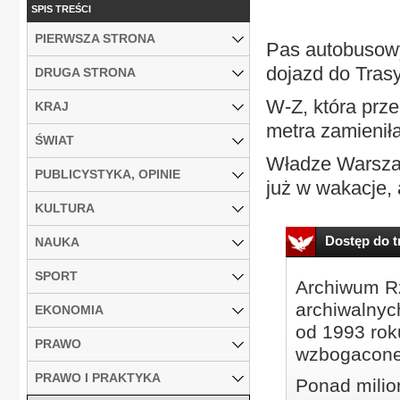
SPIS TREŚCI
PIERWSZA STRONA
Pas autobusowy
dojazd do Tras
DRUGA STRONA
W-Z, która prze
KRAJ
metra zamienił
ŚWIAT
Władze Warszaw
PUBLICYSTYKA, OPINIE
już w wakacje, a
KULTURA
Dostęp do tr
NAUKA
SPORT
Archiwum Rz
archiwalnyc
EKONOMIA
od 1993 roku
PRAWO
wzbogacone
PRAWO I PRAKTYKA
Ponad milio