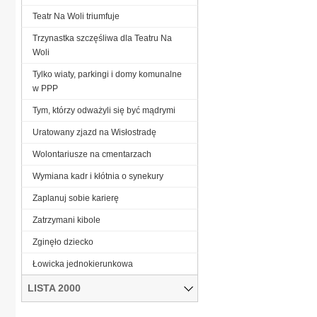
Teatr Na Woli triumfuje
Trzynastka szczęśliwa dla Teatru Na
Woli
Tylko wiaty, parkingi i domy komunalne
w PPP
Tym, którzy odważyli się być mądrymi
Uratowany zjazd na Wisłostradę
Wolontariusze na cmentarzach
Wymiana kadr i kłótnia o synekury
Zaplanuj sobie karierę
Zatrzymani kibole
Zginęło dziecko
Łowicka jednokierunkowa
LISTA 2000