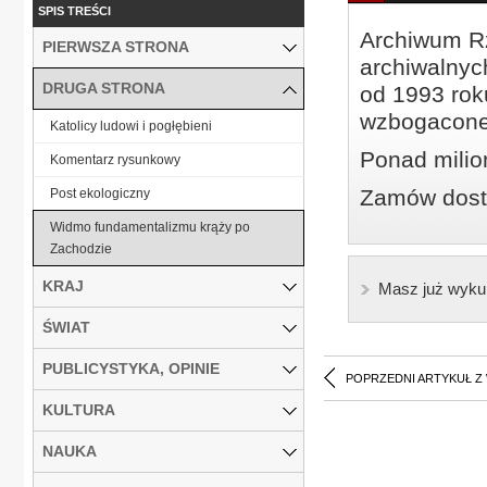
SPIS TREŚCI
Archiwum Rz
PIERWSZA STRONA
archiwalnyc
DRUGA STRONA
od 1993 roku
wzbogacone
Katolicy ludowi i pogłębieni
Ponad milio
Komentarz rysunkowy
Zamów dostę
Post ekologiczny
Widmo fundamentalizmu krąży po
Zachodzie
KRAJ
Masz już wyku
ŚWIAT
PUBLICYSTYKA, OPINIE
POPRZEDNI ARTYKUŁ Z
KULTURA
NAUKA