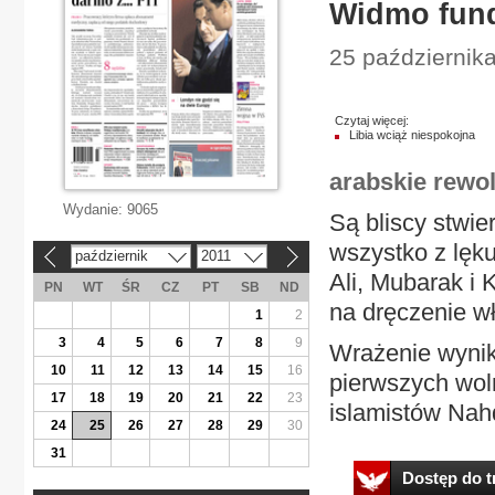
Widmo fund
25 października
Czytaj więcej:
Libia wciąż niespokojna
arabskie rewol
Wydanie:
9065
Są bliscy stwie
wszystko z lęku
październik
2011
«
»
Ali, Mubarak i 
PN
WT
ŚR
CZ
PT
SB
ND
na dręczenie w
1
2
3
4
5
6
7
8
9
Wrażenie wynika
10
11
12
13
14
15
16
pierwszych wol
17
18
19
20
21
22
23
islamistów Nahda
24
25
26
27
28
29
30
31
Dostęp do tr