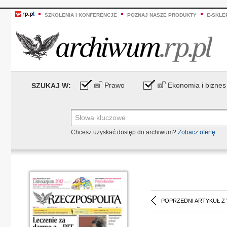
SZKOLENIA I KONFERENCJE
POZNAJ NASZE PRODUKTY
E-SKLE
Prawo
Ekonomia i biznes
SZUKAJ W:
Chcesz uzyskać dostęp do archiwum?
Zobacz ofertę
POPRZEDNI ARTYKUŁ Z