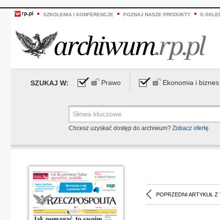
SZKOLENIA I KONFERENCJE
POZNAJ NASZE PRODUKTY
E-SKLE
Prawo
Ekonomia i biznes
SZUKAJ W:
Chcesz uzyskać dostęp do archiwum?
Zobacz ofertę
POPRZEDNI ARTYKUŁ Z