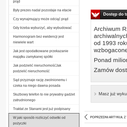
prąd
Były prezes nadal pozostaje na etacie
Dostęp do tr
Czy wynajmujący może odciąć prąd
Archiwum Rz
Gdy trzeba wyburzyć, aby wybudować
archiwalnyc
Harmonogram bez ewidencji jest
od 1993 roku
niewiele wart
wzbogacone
Jak jest opodatkowane przekazanie
majątku zamykanej spółki
Ponad milio
Jak podzielić nieruchomośćJak
Zamów dostę
podzielić nieruchomość
Sąd przyznaje rację zwolnionemu i
czeka na niego dawna posada
Masz już wyku
Służbowy telefon to nie prywatny gadżet
zatrudnionego
Traktat ze Stanami jest już podpisany
POPRZEDNI ARTYKUŁ Z
W jaki sposób rozliczyć odsetki od
pożyczki