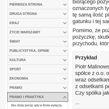
biorącego pożyc
PIERWSZA STRONA
oznaczonych tyl
DRUGA STRONA
tę samą ilość p
gatunku i tej sa
KRAJ
Pomimo, że poż
ŻYCIE WARSZAWY
pożyczkę, skutk
ŚWIAT
przychodu, któ
PUBLICYSTYKA, OPINIE
Przykład
KULTURA
Piotr Malinows
SPORT
spółce z o.o.
EKONOMIA
wraz odsetkam
z odsetkami p
PRAWO
Czy spółka jak
PRAWO I PRAKTYKA
...
Bez straty pensji, gdy w firmie wyłączą