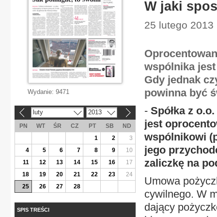
W jaki spos
25 lutego 2013 
Oprocentowani
wspólnika jest
Gdy jednak czy
powinna być ś
Wydanie:
9471
-
Spółka z o.o.
luty
2013
«
»
jest oprocento
PN
WT
ŚR
CZ
PT
SB
ND
wspólnikowi (
1
2
3
jego przychod
4
5
6
7
8
9
10
zaliczkę na p
11
12
13
14
15
16
17
18
19
20
21
22
23
24
Umowa pożyczki
25
26
27
28
cywilnego. W my
dający pożyczk
SPIS TREŚCI