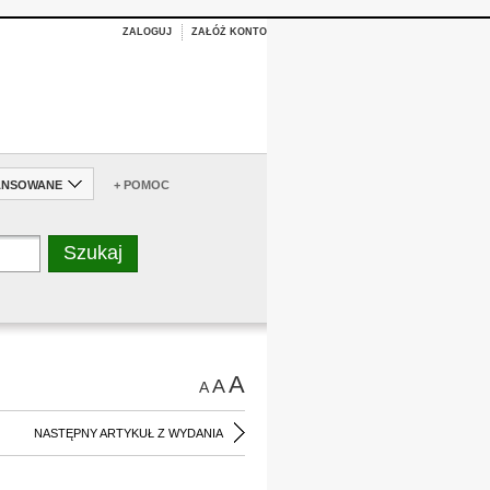
ZALOGUJ
ZAŁÓŻ KONTO
ANSOWANE
+ POMOC
A
A
A
NASTĘPNY ARTYKUŁ Z WYDANIA