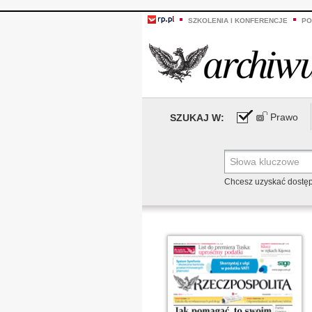
SZKOLENIA I KONFERENCJE
PO
Prawo
SZUKAJ W:
Chcesz uzyskać dostę