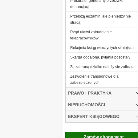
Prokurator generalny przeciwko
denuncjacji
Przełożą egzamin, ale pieniędzy nie
stracą
Rząd ułatwi zatrudnianie
telepracowników
Rękojmia ksiąg wieczystych silniejsza
Skarga oddalona, pytania pozostały
Za zabraną działkę należy się zaliczka
Zezwolenie transportowe dla
zabezpieczonych
PRAWO I PRAKTYKA
NIERUCHOMOŚCI
EKSPERT KSIĘGOWEGO
Zamów abonament