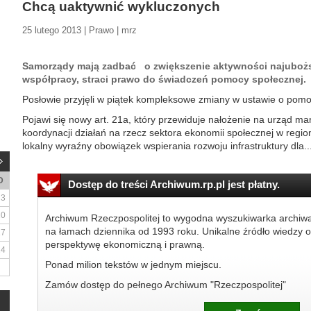
Chcą uaktywnić wykluczonych
25 lutego 2013 | Prawo | mrz
Samorządy mają zadbać o zwiększenie aktywności najubożs
współpracy, straci prawo do świadczeń pomocy społecznej.
Posłowie przyjęli w piątek kompleksowe zmiany w ustawie o pomo
Pojawi się nowy art. 21a, który przewiduje nałożenie na urząd 
koordynacji działań na rzecz sektora ekonomii społecznej w regi
lokalny wyraźny obowiązek wspierania rozwoju infrastruktury dla..
D
Dostęp do treści Archiwum.rp.pl jest płatny.
3
10
Archiwum Rzeczpospolitej to wygodna wyszukiwarka archiw
na łamach dziennika od 1993 roku. Unikalne źródło wiedzy o
17
perspektywę ekonomiczną i prawną.
24
Ponad milion tekstów w jednym miejscu.
Zamów dostęp do pełnego Archiwum "Rzeczpospolitej"