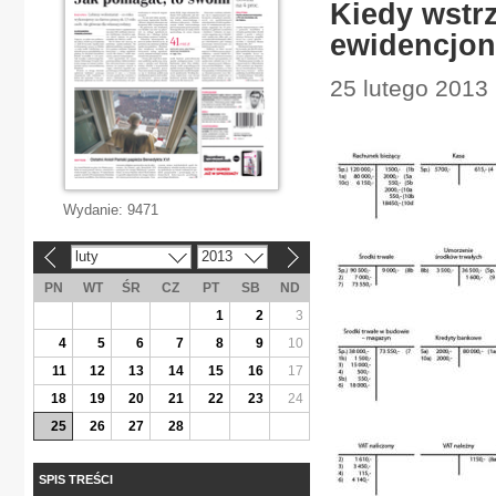
Kiedy wstr
ewidencjo
25 lutego 2013
Wydanie:
9471
luty
2013
«
»
PN
WT
ŚR
CZ
PT
SB
ND
1
2
3
4
5
6
7
8
9
10
11
12
13
14
15
16
17
18
19
20
21
22
23
24
25
26
27
28
SPIS TREŚCI