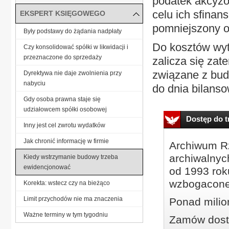
podatek akcyzo
celu ich sfinan
EKSPERT KSIĘGOWEGO
pomniejszony o 
Były podstawy do żądania nadpłaty
Do kosztów wyt
Czy konsolidować spółki w likwidacji i
przeznaczone do sprzedaży
zalicza się zat
związane z bud
Dyrektywa nie daje zwolnienia przy
nabyciu
do dnia bilanso
Gdy osoba prawna staje się
udziałowcem spółki osobowej
Dostęp do tr
Inny jest cel zwrotu wydatków
Jak chronić informację w firmie
Archiwum Rz
archiwalnyc
Kiedy wstrzymanie budowy trzeba
ewidencjonować
od 1993 roku
wzbogacone
Korekta: wstecz czy na bieżąco
Limit przychodów nie ma znaczenia
Ponad milio
Ważne terminy w tym tygodniu
Zamów dostę