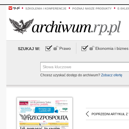
SZKOLENIA I KONFERENCJE
POZNAJ NASZE PRODUKTY
E-SKLE
Prawo
Ekonomia i biznes
SZUKAJ W:
Chcesz uzyskać dostęp do archiwum?
Zobacz ofertę
POPRZEDNI ARTYKUŁ Z