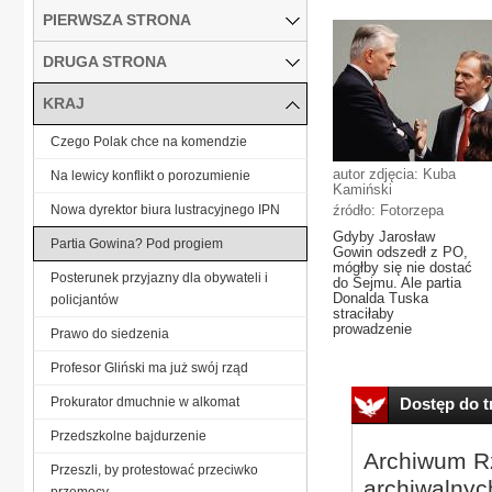
PIERWSZA STRONA
DRUGA STRONA
KRAJ
Czego Polak chce na komendzie
autor zdjęcia: Kuba
Na lewicy konflikt o porozumienie
Kamiński
Nowa dyrektor biura lustracyjnego IPN
źródło: Fotorzepa
Gdyby Jarosław
Partia Gowina? Pod progiem
Gowin odszedł z PO,
mógłby się nie dostać
Posterunek przyjazny dla obywateli i
do Sejmu. Ale partia
Donalda Tuska
policjantów
straciłaby
prowadzenie
Prawo do siedzenia
Profesor Gliński ma już swój rząd
Prokurator dmuchnie w alkomat
Dostęp do tr
Przedszkolne bajdurzenie
Archiwum Rz
Przeszli, by protestować przeciwko
archiwalnyc
przemocy