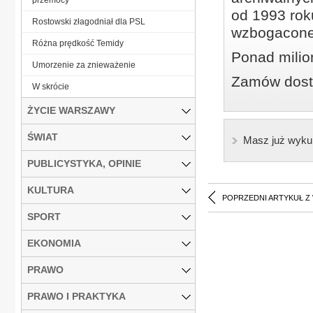
od 1993 roku
Rostowski złagodniał dla PSL
wzbogacone
Różna prędkość Temidy
Ponad milio
Umorzenie za znieważenie
Zamów dostę
W skrócie
ŻYCIE WARSZAWY
ŚWIAT
Masz już wyku
PUBLICYSTYKA, OPINIE
KULTURA
POPRZEDNI ARTYKUŁ Z
SPORT
EKONOMIA
PRAWO
PRAWO I PRAKTYKA