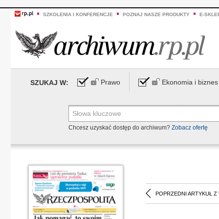
SZKOLENIA I KONFERENCJE
POZNAJ NASZE PRODUKTY
E-SKLE
Prawo
Ekonomia i biznes
SZUKAJ W:
Chcesz uzyskać dostęp do archiwum?
Zobacz ofertę
POPRZEDNI ARTYKUŁ Z