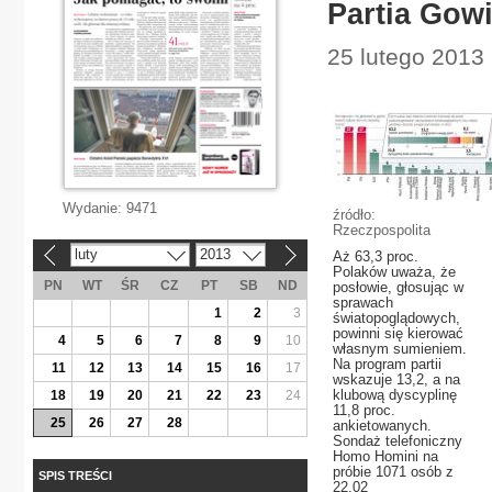
Partia Gow
25 lutego 2013 |
Wydanie:
9471
źródło:
Rzeczpospolita
luty
2013
Aż 63,3 proc.
«
»
Polaków uważa, że
PN
WT
ŚR
CZ
PT
SB
ND
posłowie, głosując w
sprawach
1
2
3
światopoglądowych,
powinni się kierować
4
5
6
7
8
9
10
własnym sumieniem.
Na program partii
11
12
13
14
15
16
17
wskazuje 13,2, a na
klubową dyscyplinę
18
19
20
21
22
23
24
11,8 proc.
25
26
27
28
ankietowanych.
Sondaż telefoniczny
Homo Homini na
próbie 1071 osób z
SPIS TREŚCI
22.02