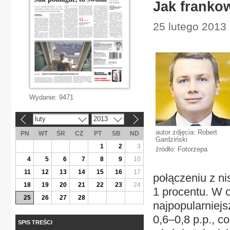
Jak franko
25 lutego 2013 
Wydanie:
9471
luty
2013
«
»
autor zdjęcia: Robert
PN
WT
ŚR
CZ
PT
SB
ND
Gardziński
1
2
3
źródło: Fotorzepa
4
5
6
7
8
9
10
11
12
13
14
15
16
17
połączeniu z n
18
19
20
21
22
23
24
1 procentu. W 
25
26
27
28
najpopularniej
0,6–0,8 p.p., 
SPIS TREŚCI