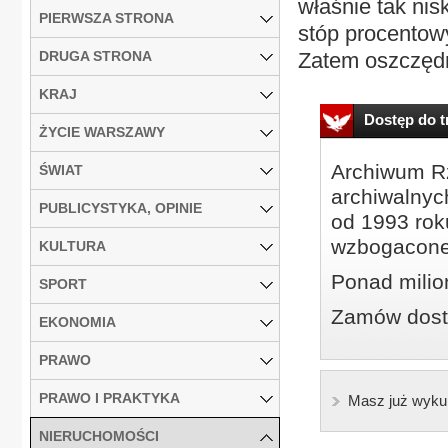
właśnie tak ni
PIERWSZA STRONA
stóp procentowy
DRUGA STRONA
Zatem oszczędn
KRAJ
Dostęp do tr
ŻYCIE WARSZAWY
Archiwum Rz
ŚWIAT
archiwalnyc
PUBLICYSTYKA, OPINIE
od 1993 roku
wzbogacone
KULTURA
Ponad milio
SPORT
Zamów dostę
EKONOMIA
PRAWO
PRAWO I PRAKTYKA
Masz już wyku
NIERUCHOMOŚCI