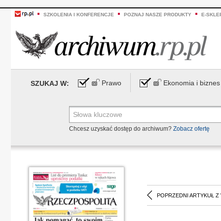
SZKOLENIA I KONFERENCJE
POZNAJ NASZE PRODUKTY
E-SKLE
Prawo
Ekonomia i biznes
SZUKAJ W:
Chcesz uzyskać dostęp do archiwum?
Zobacz ofertę
POPRZEDNI ARTYKUŁ Z