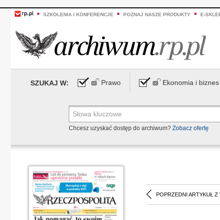
SZKOLENIA I KONFERENCJE
POZNAJ NASZE PRODUKTY
E-SKLE
Prawo
Ekonomia i biznes
SZUKAJ W:
Chcesz uzyskać dostęp do archiwum?
Zobacz ofertę
POPRZEDNI ARTYKUŁ Z