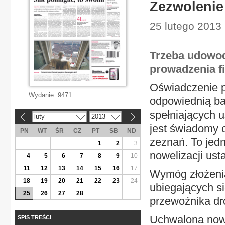
Zezwolenie
25 lutego 2013 
Trzeba udowod
prowadzenia f
Oświadczenie p
Wydanie:
9471
odpowiednią ba
spełniających u
luty
2013
«
»
jest świadomy 
PN
WT
ŚR
CZ
PT
SB
ND
zeznań. To jedn
1
2
3
nowelizacji us
4
5
6
7
8
9
10
11
12
13
14
15
16
17
Wymóg złożenia
18
19
20
21
22
23
24
ubiegających s
25
26
27
28
przewoźnika d
Uchwalona nowe
SPIS TREŚCI