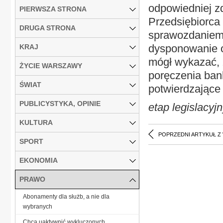
odpowiedniej z
PIERWSZA STRONA
Przedsiębiorca
DRUGA STRONA
sprawozdaniem
dysponowanie o
KRAJ
mógł wykazać, ż
ŻYCIE WARSZAWY
poręczenia ba
ŚWIAT
potwierdzające
PUBLICYSTYKA, OPINIE
etap legislacyj
KULTURA
POPRZEDNI ARTYKUŁ Z
SPORT
EKONOMIA
PRAWO
Abonamenty dla służb, a nie dla
wybranych
Chcą uaktywnić wykluczonych