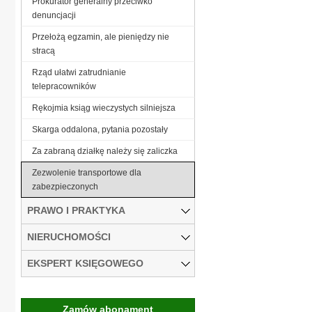
Prokurator generalny przeciwko
denuncjacji
Przełożą egzamin, ale pieniędzy nie
stracą
Rząd ułatwi zatrudnianie
telepracowników
Rękojmia ksiąg wieczystych silniejsza
Skarga oddalona, pytania pozostały
Za zabraną działkę należy się zaliczka
Zezwolenie transportowe dla
zabezpieczonych
PRAWO I PRAKTYKA
NIERUCHOMOŚCI
EKSPERT KSIĘGOWEGO
Zamów abonament