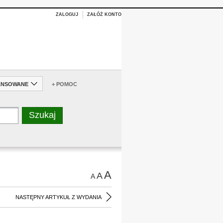
ZALOGUJ
ZAŁÓŻ KONTO
ANSOWANE
+ POMOC
A
A
A
NASTĘPNY ARTYKUŁ Z WYDANIA