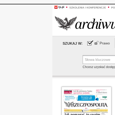
SZKOLENIA I KONFERENCJE
PO
Prawo
SZUKAJ W:
Chcesz uzyskać dostę