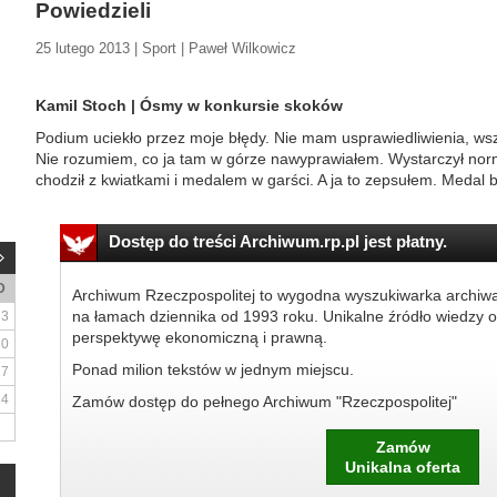
Powiedzieli
25 lutego 2013 | Sport | Paweł Wilkowicz
Kamil Stoch | Ósmy w konkursie skoków
Podium uciekło przez moje błędy. Nie mam usprawiedliwienia, ws
Nie rozumiem, co ja tam w górze nawyprawiałem. Wystarczył norm
chodził z kwiatkami i medalem w garści. A ja to zepsułem. Medal by
Dostęp do treści Archiwum.rp.pl jest płatny.
D
Archiwum Rzeczpospolitej to wygodna wyszukiwarka archiw
na łamach dziennika od 1993 roku. Unikalne źródło wiedzy o
3
perspektywę ekonomiczną i prawną.
10
Ponad milion tekstów w jednym miejscu.
17
24
Zamów dostęp do pełnego Archiwum "Rzeczpospolitej"
Zamów
Unikalna oferta