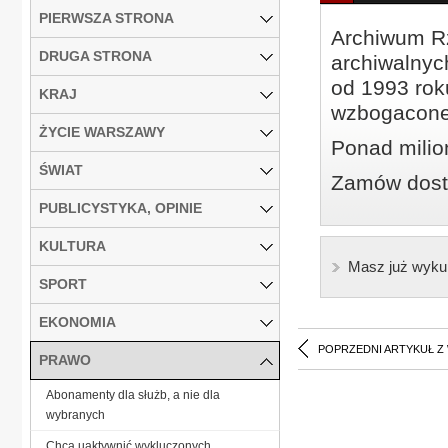
PIERWSZA STRONA
Archiwum Rz
DRUGA STRONA
archiwalnyc
od 1993 roku
KRAJ
wzbogacone
ŻYCIE WARSZAWY
Ponad milio
ŚWIAT
Zamów dostę
PUBLICYSTYKA, OPINIE
KULTURA
Masz już wyku
SPORT
EKONOMIA
POPRZEDNI ARTYKUŁ Z
PRAWO
Abonamenty dla służb, a nie dla
wybranych
Chcą uaktywnić wykluczonych