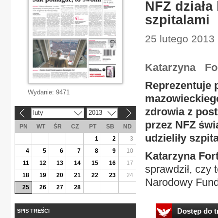
NFZ działa 
szpitalami
25 lutego 2013
Katarzyna Fo
Reprezentuje 
Wydanie:
9471
mazowieckiego 
zdrowia z post
luty
2013
«
»
przez NFZ świ
PN
WT
ŚR
CZ
PT
SB
ND
udzieliły szpi
1
2
3
4
5
6
7
8
9
10
Katarzyna For
11
12
13
14
15
16
17
sprawdził, czy t
18
19
20
21
22
23
24
Narodowy Fundu
25
26
27
28
Dostęp do tr
SPIS TREŚCI