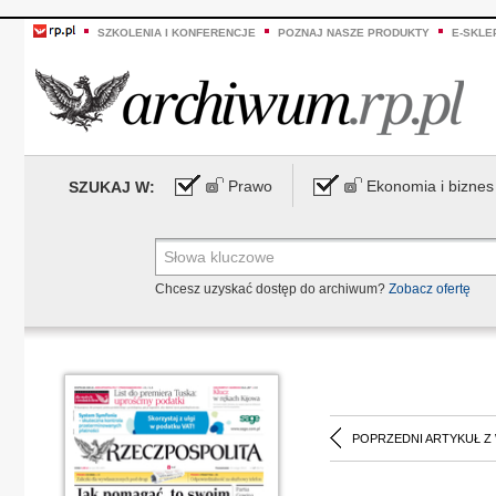
SZKOLENIA I KONFERENCJE
POZNAJ NASZE PRODUKTY
E-SKLE
Prawo
Ekonomia i biznes
SZUKAJ W:
Chcesz uzyskać dostęp do archiwum?
Zobacz ofertę
POPRZEDNI ARTYKUŁ Z