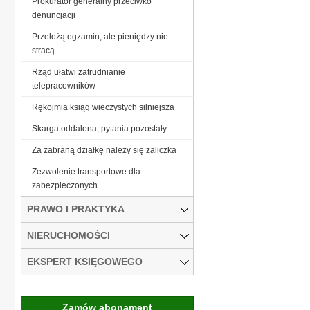
Prokurator generalny przeciwko
denuncjacji
Przełożą egzamin, ale pieniędzy nie
stracą
Rząd ułatwi zatrudnianie
telepracowników
Rękojmia ksiąg wieczystych silniejsza
Skarga oddalona, pytania pozostały
Za zabraną działkę należy się zaliczka
Zezwolenie transportowe dla
zabezpieczonych
PRAWO I PRAKTYKA
NIERUCHOMOŚCI
EKSPERT KSIĘGOWEGO
Zamów abonament