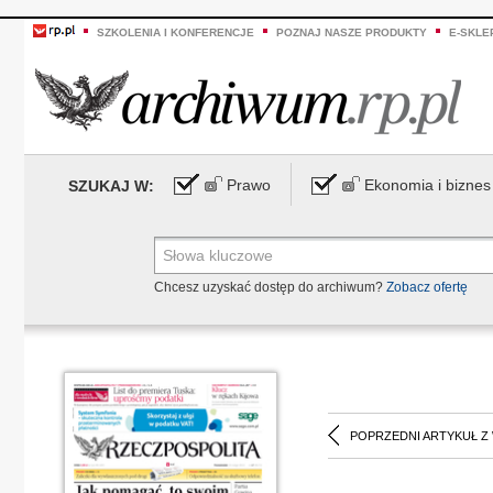
SZKOLENIA I KONFERENCJE
POZNAJ NASZE PRODUKTY
E-SKLE
Prawo
Ekonomia i biznes
SZUKAJ W:
Chcesz uzyskać dostęp do archiwum?
Zobacz ofertę
POPRZEDNI ARTYKUŁ Z