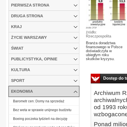
PIERWSZA STRONA
DRUGA STRONA
KRAJ
źródło:
Rzeczpospolita
ŻYCIE WARSZAWY
Branża doradztwa
finansowego w Polsce
ŚWIAT
doświadczyła w
ubiegłym roku
PUBLICYSTYKA, OPINIE
skutków kryzysu.
KULTURA
Dostęp do tr
SPORT
EKONOMIA
Archiwum Rz
archiwalnyc
Barometr cen: Domy na sprzedaż
od 1993 roku
Bez weta w sprawie unijnego budżetu
wzbogacone
Boeing poczeka tydzień na decyzję
Ponad milio