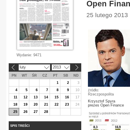
Open Finan
25 lutego 2013
Wydanie:
9471
luty
2013
«
»
PN
WT
ŚR
CZ
PT
SB
ND
1
2
3
4
5
6
7
8
9
10
źródło:
Rzeczpospolita
11
12
13
14
15
16
17
Krzysztof Spyra
18
19
20
21
22
23
24
prezes Open Finance
25
26
27
28
SPIS TREŚCI