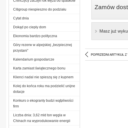
Chińczycy zaczęli rok węża od spadków
Zamów dostę
Citigroup niespieszno do podziału
Cytat dnia
Dokąd po ciepły dom
Masz już wyku
Ekonomia bardzo polityczna
Góry rezerw w alpejskiej „bezpiecznej
przystani”
POPRZEDNI ARTYKUŁ Z
Kalendarium gospodarcze
Karta zamiast świątecznego bonu
Klienci nadal nie spieszą się z kupnem
Kolej do końca roku ma podzielić unijne
dotacje
Konkurs o ekogranty budzi wątpliwości
firm
Liczba dnia: 3,62 mld ton węgla w
Chinach na wyprodukowanie energii