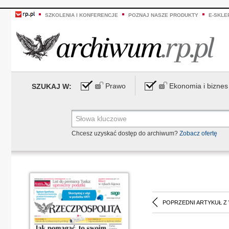
SZKOLENIA I KONFERENCJE
POZNAJ NASZE PRODUKTY
E-SKLE
Prawo
Ekonomia i biznes
SZUKAJ W:
Chcesz uzyskać dostęp do archiwum?
Zobacz ofertę
POPRZEDNI ARTYKUŁ Z