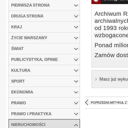
PIERWSZA STRONA
Archiwum Rz
DRUGA STRONA
archiwalnyc
KRAJ
od 1993 roku
wzbogacone
ŻYCIE WARSZAWY
Ponad milio
ŚWIAT
Zamów dostę
PUBLICYSTYKA, OPINIE
KULTURA
Masz już wyku
SPORT
EKONOMIA
PRAWO
POPRZEDNI ARTYKUŁ Z
PRAWO I PRAKTYKA
NIERUCHOMOŚCI