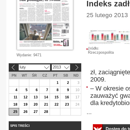
Indeks zad
25 lutego 2013 
źródło:
Rzeczpospolita
Wydanie:
9471
luty
2013
«
»
zł, zaciągnię
PN
WT
ŚR
CZ
PT
SB
ND
2009.
1
2
3
– W okresie o
4
5
6
7
8
9
10
zauważyć gwał
11
12
13
14
15
16
17
dla kredytobi
18
19
20
21
22
23
24
...
25
26
27
28
SPIS TREŚCI
Dostęp do tr